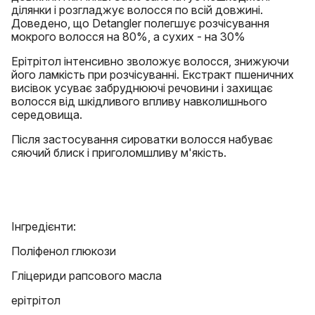
ділянки і розгладжує волосся по всій довжині.
Доведено, що Detangler полегшує розчісування
мокрого волосся на 80%, а сухих - на 30%
Ерітрітол інтенсивно зволожує волосся, знижуючи
його ламкість при розчісуванні. Екстракт пшеничних
висівок усуває забруднюючі речовини і захищає
волосся від шкідливого впливу навколишнього
середовища.
Після застосування сироватки волосся набуває
сяючий блиск і приголомшливу м'якість.
Інгредієнти:
Поліфенол глюкози
Гліцериди рапсового масла
ерітрітол