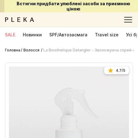
Встигни придбати улюблені засоби за приємною
ціною
SALE
Новинки
SPF/Автозасмага
Travel size
Усі 
Головна
Волосся
La Biosthetique Detangler - Зволожуюча спрей-
4.7/5