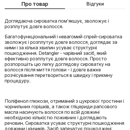
Про товар
Відгуки
Доглядаюча сироватка пом'якшує, зволожує і
розплутує довге волосся.
Багатофункціональний і невагомий спрей-сироватка
зволожує і розплутує довге волосся, доглядає за
ними і за кілька хвилин усуває структурні
пошкодження. Detangler - чарівний засіб, який
ефективно розплутує довге волосся. Просто
розпорошіть цю легку доглядову сироватку на
волосся після миття голови - і довге важке
розчісування перетвориться в швидку і приємну
процедуру.
Поліфенол глюкози, отриманий з цукрової тростини і
чорнильних горішків, а також гліцериди рапсового
масла насичують волосся по всій довжині
необхідною кількістю поживних і доглядають
речовин. Сироватка усуває структурні пошкодження
довжини і кінчиків. Засіб запечатує пошкоджені