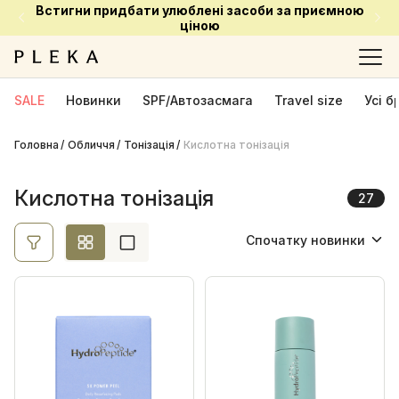
Встигни придбати улюблені засоби за приємною
Ціна
ціною
Ok
SALE
Новинки
SPF/Автозасмага
Travel size
Усі 
Головна
Обличчя
Виробник
Тонізація
Кислотна тонізація
BRAVURA LONDON
3
Кислотна тонізація
27
COSMEDIX
1
Спочатку новинки
DCL Cosmetic
1
Спочатку новинки
ELEMIS
1
HydroPeptide
2
Спочатку акційні
Instytutum
4
Від найменшої ціни
MEDIK8
5
Від найбільшої ціни
Melumé Skinscience
1