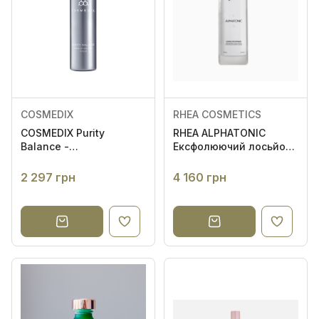
COSMEDIX
RHEA COSMETICS
COSMEDIX Purity
RHEA ALPHATONIC
Balance -
Ексфолюючий лосьйон
Відлущувальний тонік
для обличчя
2 297 грн
4 160 грн