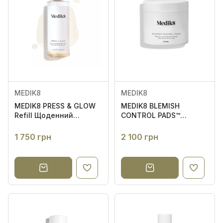
MEDIK8
MEDIK8
MEDIK8 PRESS & GLOW
MEDIK8 BLEMISH
Refill Щоденний
CONTROL PADS™
відлущувальний тонік
Безспиртові подушечки
із РНА й активатором
для проблемної шкіри
1 750 грн
2 100 грн
ферментів