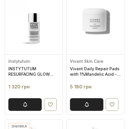
Instytutum
Vivant Skin Care
INSTYTUTUM
Vivant Daily Repair Pads
RESURFACING GLOW
with 1%Mandelic Acid -
TONER 50ml - ТОНІК З
Очищаючі серветки з
ГЛІКОЛЕВОЮ
1% мигдальної
1 320 грн
5 180 грн
КИСЛОТОЮ
кислотою для
щоденного
застосування
ЗНИЖКА