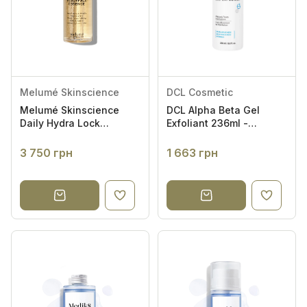
Melumé Skinscience
DCL Cosmetic
Melumé Skinscience
DCL Alpha Beta Gel
Daily Hydra Lock
Exfoliant 236ml -
Resurfacing Essence
Активний кислотний
150ml - Зволожувальна
ексфоліант
3 750 грн
1 663 грн
тонер-есенція з
кислотами