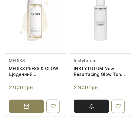
MEDIK8
Instytutum
MEDIK8 PRESS & GLOW
INSTYTUTUM New
Щоденний
Resurfacing Glow Toner
відлущувальний тонік
100ml - Тонер з AHA &
із РНА й активатором
PHA кислотами
2 000 грн
2 900 грн
ферментів