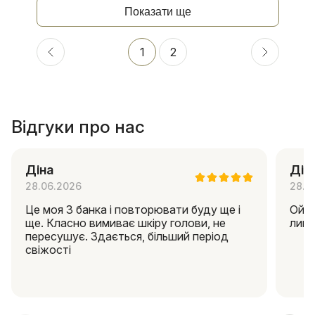
Показати ще
1
2
Відгуки про нас
Діна
Дін
28.06.2026
28.0
Це моя 3 банка і повторювати буду ще і
Ой я
ще. Класно вимиває шкіру голови, не
липк
пересушує. Здається, більший період
свіжості