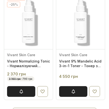
-25%
Vivant Skin Care
Vivant Skin Care
Vivant Normalizing Tonic
Vivant 9% Mandelic Acid
- Нормалізуючий
3-in-1 Toner - Тонер з
кислотний тонер
9% мигдальною
2 370 грн
кислотою
4 550 грн
3 160 грн
-790 грн