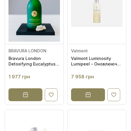
BRAVURA LONDON
Valmont
Bravura London
Valmont Luminosity
Detoxifying Eucalyptus
Lumipeel - Оновлюючий
Astringent Toner 15%
лосьйон для сяйва
AHA/BHA 150ml -
шкіри
1 977 грн
7 958 грн
Евкаліптовий тонер