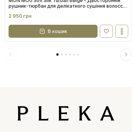
MON MOU Soft Silk Turban Beige - Двосторонній
рушник-тюрбан для делікатного сушіння волосся
(бежевий)
2 950 грн
В кошик