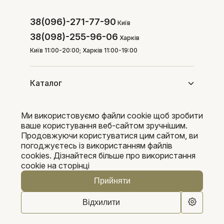
38(096)-271-77-90
Київ
38(098)-255-96-06
Харків
Київ 11:00-20:00; Харків 11:00-19:00
Каталог
Ми використовуємо файли cookie щоб зробити
Покупцям
ваше користування веб-сайтом зручнішим.
Продовжуючи користуватися цим сайтом, ви
погоджуєтесь із використанням файлів
cookies. Дізнайтеся більше про використання
Pleka 2016-2026
cookie на сторінці
Прийняти
Відхилити
0
0
Каталог
Пошук
Кошик
Обране
Кабінет