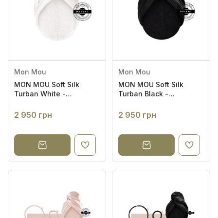
Mon Mou
Mon Mou
MON MOU Soft Silk
MON MOU Soft Silk
Turban White -
Turban Black -
Двосторонній рушник-
Двосторонній рушник-
тюрбан для
тюрбан для
2 950 грн
2 950 грн
делікатного сушіння
делікатного сушіння
волосся (білий)
волосся (чорний)