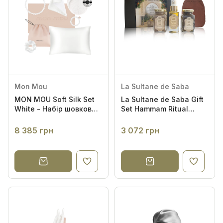
Mon Mou
La Sultane de Saba
MON MOU Soft Silk Set
La Sultane de Saba Gift
White - Набір шовкових
Set Hammam Ritual
аксесуарів (білий)
Набір для догляду за
тілом та волоссям
8 385 грн
3 072 грн