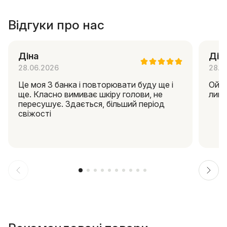
Відгуки про нас
Діна
Дін
28.06.2026
28.0
Це моя 3 банка і повторювати буду ще і
Ой я
ще. Класно вимиває шкіру голови, не
липк
пересушує. Здається, більший період
свіжості