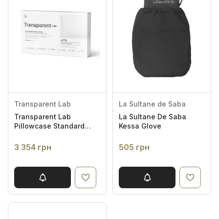
Transparent Lab
La Sultane de Saba
Transparent Lab
La Sultane De Saba
Pillowcase Standard
Kessa Glove
Size 40x80 - Наволочка
із зволожуючими та
3 354 грн
505 грн
антивіковими
властивостями 40*80