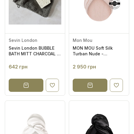
Sevin London
Mon Mou
Sevin London BUBBLE
MON MOU Soft Silk
BATH MITT CHARCOAL -
Turban Nude -
РУКАВИЦЯ ДЛЯ ВАННИ
Двосторонній рушник-
тюрбан для
642 грн
2 950 грн
делікатного сушіння
волосся (нюдовий)