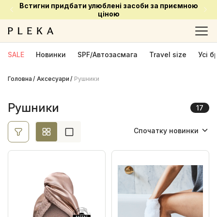
Встигни придбати улюблені засоби за приємною
Ціна
ціною
Ok
SALE
Новинки
SPF/Автозасмага
Travel size
Усі 
Головна
Аксесуари
Виробник
Рушники
La Sultane de Saba
2
Рушники
17
Mon Mou
9
Спочатку новинки
Rare Paris
1
Спочатку новинки
Sevin London
2
Transparent Lab
3
Спочатку акційні
Від найменшої ціни
Від найбільшої ціни