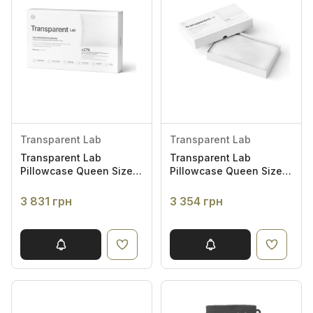
Transparent Lab
Transparent Lab
Transparent Lab
Transparent Lab
Pillowcase Queen Size
Pillowcase Queen Size
50x90 - Наволочка із
50x75 - Наволочка із
зволожуючими та
зволожуючими та
3 831 грн
3 354 грн
антивіковими
антивіковими
властивостями 50*90
властивостями 50*75