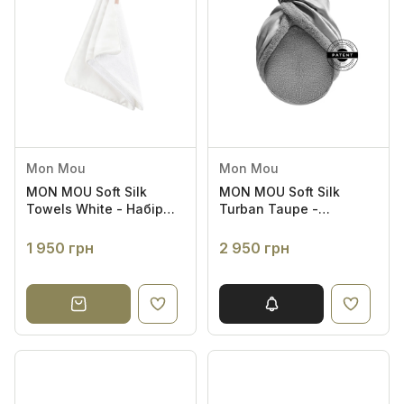
Mon Mou
Mon Mou
MON MOU Soft Silk
MON MOU Soft Silk
Towels White - Набір
Turban Taupe -
шовкових рушників з
Двосторонній рушник-
махрою
тюрбан для
1 950 грн
2 950 грн
делікатного сушіння
волосся (сіро-бежевий)