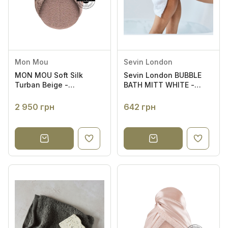
Спочатку популярні
Mon Mou
Sevin London
MON MOU Soft Silk
Sevin London BUBBLE
Turban Beige -
BATH MITT WHITE -
Двосторонній рушник-
РУКАВИЦЯ ДЛЯ ВАННИ
тюрбан для
2 950 грн
642 грн
делікатного сушіння
волосся (бежевий)