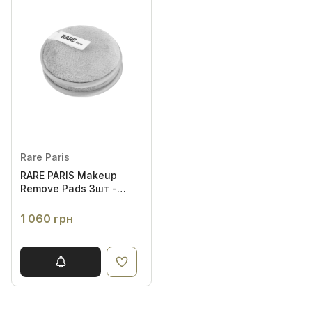
Rare Paris
RARE PARIS Makeup
Remove Pads 3шт -
Багаторазові диски для
зняття макіяжу
1 060 грн