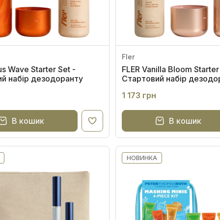
Fler
us Wave Starter Set -
FLER Vanilla Bloom Starter
й набір дезодоранту
Стартовий набір дезодо
1 173 грн
В кошик
В кошик
НОВИНКА