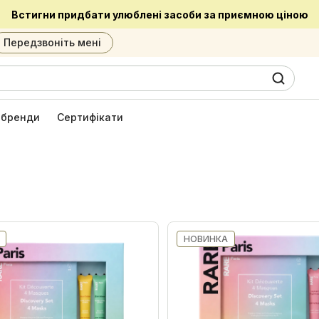
Встигни придбати улюблені засоби за приємною ціною
Передзвоніть мені
0
6
і бренди
Сертифікати
НОВИНКА