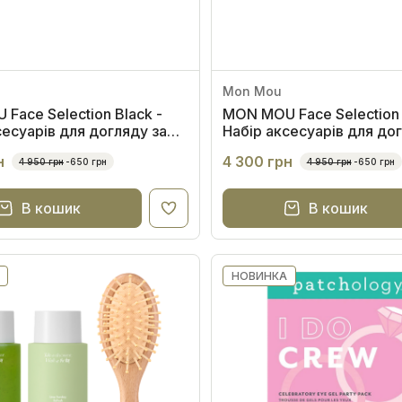
Mon Mou
Face Selection Black -
MON MOU Face Selection
сесуарів для догляду за
Набір аксесуарів для до
бличчя та шиї
шкірою обличчя та шиї
н
4 300 грн
4 950 грн
-650 грн
4 950 грн
-650 грн
В кошик
В кошик
НОВИНКА