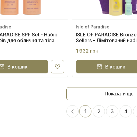
radise
Isle of Paradise
PARADISE SPF Set - Набір
ISLE OF PARADISE Bronze
ів для обличчя та тіла
Sellers - Лімітований наб
бестселерів
1 932 грн
В кошик
В кошик
Показати ще
1
2
3
4