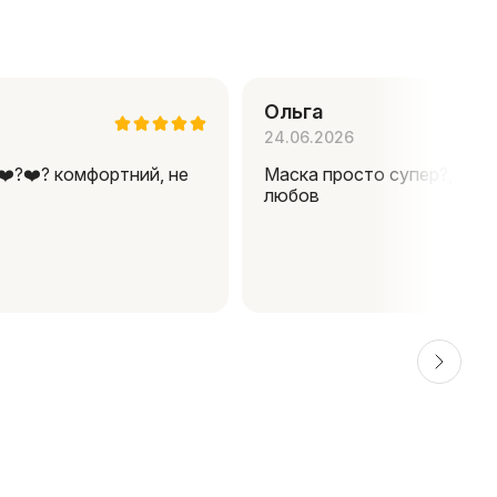
Ольга
24.06.2026
❤️‍?❤️‍? комфортний, не
Маска просто супер?, це т
любов