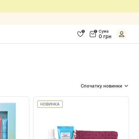
Сума
0
0
0 грн
Спочатку новинки
Спочатку новинки
НОВИНКА
Спочатку акційні
Від найменшої ціни
Від найбільшої ціни