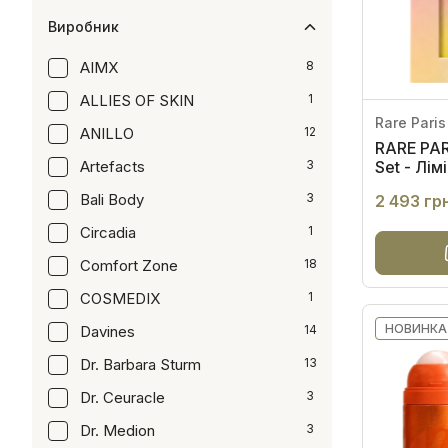
Виробник
AIMX
8
ALLIES OF SKIN
1
Rare Paris
ANILLO
12
RARE PARI
Artefacts
3
Set - Лім
живленн
Bali Body
3
2 493 гр
Circadia
1
Comfort Zone
18
COSMEDIX
1
НОВИНКА
Davines
14
Dr. Barbara Sturm
13
Dr. Ceuracle
3
Dr. Medion
3