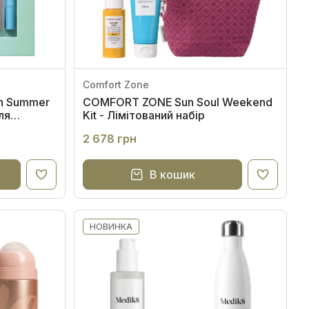
Спочатку популярні
Comfort Zone
on Summer
COMFORT ZONE Sun Soul Weekend
ля
Kit - Лімітований набір
2 678 грн
В кошик
НОВИНКА