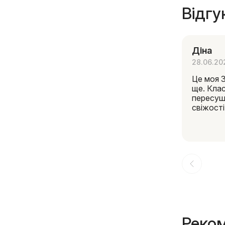
Відгу
Діна
28.06.20
Це моя 3
ще. Клас
пересуш
свіжості
Реком