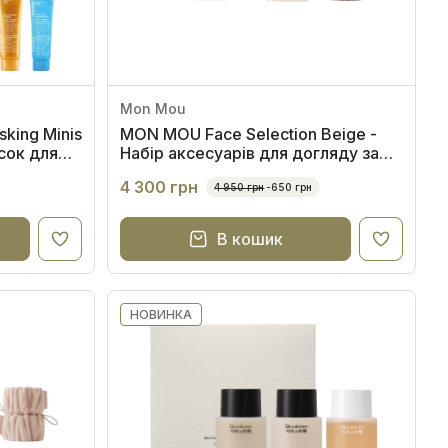
Mon Mou
ing Minis
MON MOU Face Selection Beige -
асок для
Набір аксесуарів для догляду за
а шкірою в
шкірою обличчя та шиї
4 300 грн
4 950 грн
-650 грн
В кошик
НОВИНКА