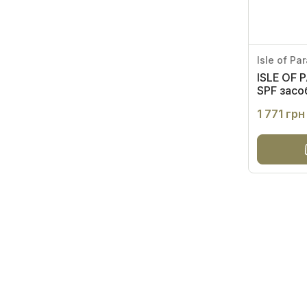
Isle of Pa
ISLE OF 
SPF засоб
1 771 грн