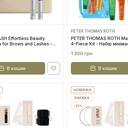
h
PETER THOMAS ROTH
SH Effortless Beauty
PETER THOMAS ROTH Mask
n for Brows and Lashes -
4-Piece Kit - Набір мінім
иразність брів"
комплексного догляду з
н
1 300 грн
косметичці
В кошик
В кошик
НОВИНКА
ЗНИЖКА
-13%