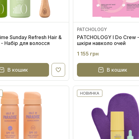
PATCHOLOGY
ime Sunday Refresh Hair &
PATCHOLOGY I Do Crew -
 - Набір для волосся
шкіри навколо очей
н
1 155 грн
В кошик
В кошик
НОВИНКА