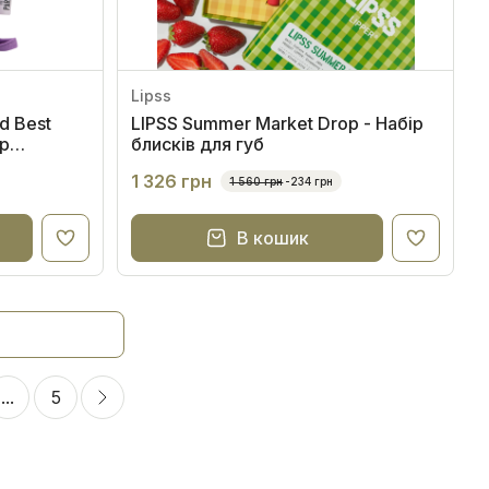
Lipss
d Best
LIPSS Summer Market Drop - Набір
ір
блисків для губ
1 326 грн
1 560 грн
-234 грн
В кошик
...
5