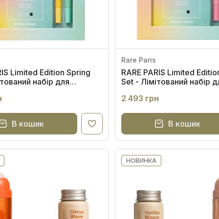
Rare Paris
S Limited Edition Spring
RARE PARIS Limited Editi
ітований набір для
Set - Лімітований набір д
я
відновлення
н
2 493 грн
В кошик
В кошик
НОВИНКА