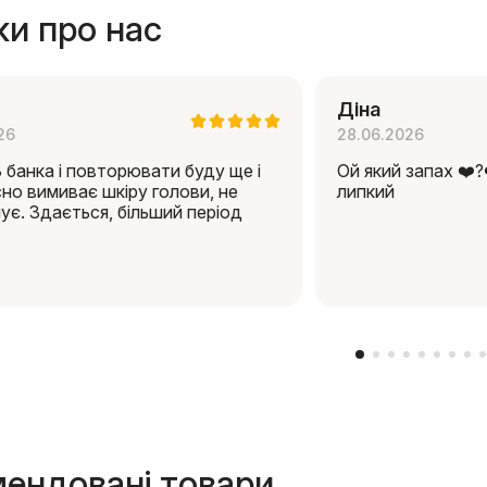
ки про нас
Діна
26
28.06.2026
 банка і повторювати буду ще і
Ой який запах ❤️‍?
но вимиває шкіру голови, не
липкий
ує. Здається, більший період
ендовані товари