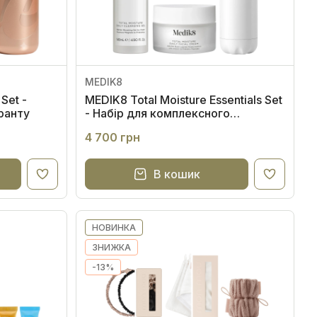
MEDIK8
 Set -
MEDIK8 Total Moisture Essentials Set
ранту
- Набір для комплексного
зволоження шкіри обличчя
4 700 грн
В кошик
НОВИНКА
ЗНИЖКА
-13%