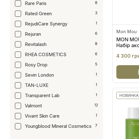
Rare Paris
8
Rated Green
3
RejudiCare Synergy
1
Mon Mou
Rejuran
6
MON MOU 
Revitalash
8
Набір ак
шкірою о
RHEA COSMETICS
6
4 300 гр
Rosy Drop
5
Sevin London
1
TAN-LUXE
1
Transparent Lab
1
НОВИНКА
Valmont
12
Vivant Skin Care
1
Youngblood Mineral Cosmetics
7