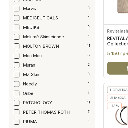
Marvis
3
MEDICEUTICALS
1
MEDIK8
9
Revitalas
Melumé Skinscience
1
REVITALA
Collectio
MOLTON BROWN
11
Набір "В
5 150 гр
Mon Mou
17
Muran
2
MZ Skin
3
Needly
1
НОВИНКА
Oribe
4
ЗНИЖКА
PATCHOLOGY
11
-13%
PETER THOMAS ROTH
7
PIUMA
1