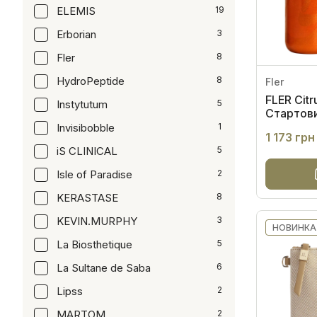
ELEMIS
19
Erborian
3
Fler
8
HydroPeptide
8
Fler
FLER Citr
Instytutum
5
Стартови
Invisibobble
1
1 173 грн
iS CLINICAL
5
Isle of Paradise
2
KERASTASE
8
KEVIN.MURPHY
3
НОВИНКА
La Biosthetique
5
La Sultane de Saba
6
Lipss
2
MARTOM
2