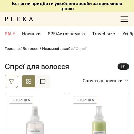
Встигни придбати улюблені засоби за приємною
Ціна
ціною
Ok
SALE
Новинки
SPF/Автозасмага
Travel size
Усі 
Головна
Волосся
Виробник
Незмивні засоби
Спреї
ANILLO
6
Спреї для волосся
91
Björn Axén
3
Спочатку новинки
Curly Shyll
2
Спочатку новинки
Davines
5
НОВИНКА
Davroe
НОВИНКА
5
Спочатку акційні
Fler
1
Від найменшої ціни
iAM4u FOR YOU
1
Від найбільшої ціни
KERASTASE
7