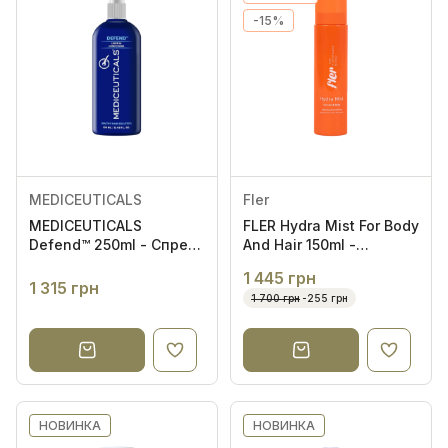
-15%
MEDICEUTICALS
Fler
MEDICEUTICALS
FLER Hydra Mist For Body
Defend™ 250ml - Спрей
And Hair 150ml -
для розгладження
Зволожуючий міст для
1 445 грн
волосся
тіла та волосся
1 315 грн
1 700 грн
-255 грн
НОВИНКА
НОВИНКА