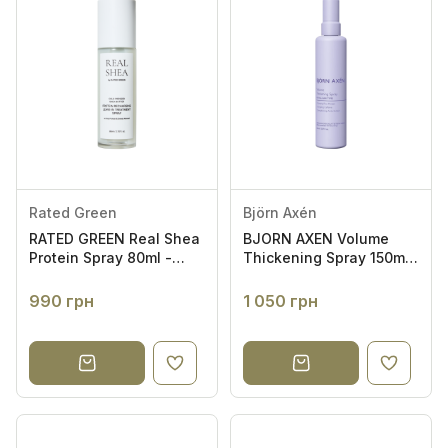
Rated Green
Björn Axén
RATED GREEN Real Shea
BJORN AXEN Volume
Protein Spray 80ml -
Thickening Spray 150ml
Термозахисний спрей
- Спрей для об'єму
для волосся
волосся
990 грн
1 050 грн