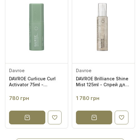
Davroe
Davroe
DAVROE Curlicue Curl
DAVROE Brilliance Shine
Activator 75ml -
Mist 125ml - Спрей для
Активатор локонів
надання блиску
780 грн
1 780 грн