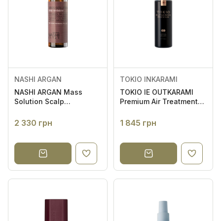
NASHI ARGAN
TOKIO INKARAMI
NASHI ARGAN Mass
TOKIO IE OUTKARAMI
Solution Scalp
Premium Air Treatment
Revitalizer 100ml -
100ml - Незмивний
Спрей для зміцнення
захисний спрей для
2 330 грн
1 845 грн
відновлення сухого та
пошкодженого волосся