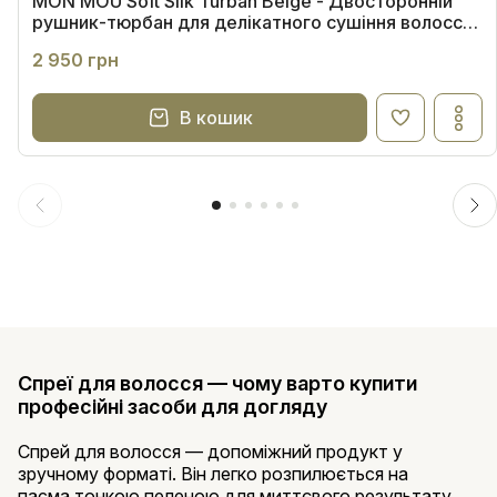
MON MOU Soft Silk Turban Beige - Двосторонній
рушник-тюрбан для делікатного сушіння волосся
(бежевий)
2 950 грн
В кошик
Спреї для волосся — чому варто купити
професійні засоби для догляду
Спрей для волосся — допоміжний продукт у
зручному форматі. Він легко розпилюється на
пасма тонкою пеленою для миттєвого результату