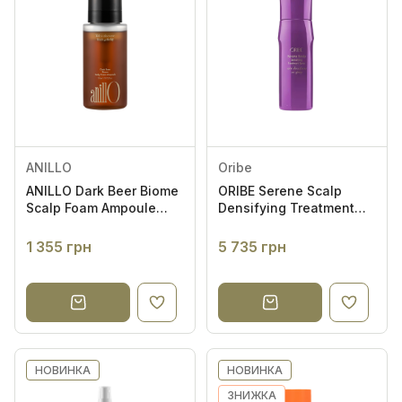
ANILLO
Oribe
ANILLO Dark Beer Biome
ORIBE Serene Scalp
Scalp Foam Ampoule
Densifying Treatment
95ml - Укріплюючий
Spray 125ml - Спрей для
засіб для шкіри голови
ущільнення волосся
1 355 грн
5 735 грн
"Розкішна густота"
НОВИНКА
НОВИНКА
ЗНИЖКА