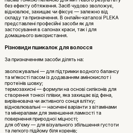
без ефекту обтяження. Засіб чудово зволожує,
відновлює, захищає чи фіксує — залежно від
складу та призначення. В онлайн-каталозі PLEKA
представлені професійні засоби як для
застосування в салонах краси, так і для
домашнього використання.
Різновиди пшикалок для волосся
За призначенням засоби ділять на:
зволожувальні — для підтримки водного балансу
та м’якості пасом із додаванням амінокислот і
протеїнів шовку;
термозахисні — формули на основі силіконів для
створення тонкої плівки, яка захищає від фена,
вирівнювача чи активного сонця влітку;
відновлювальні — насичені варіанти з вітамінами
та мінералами для зменшення ламкості та
повернення природної міцності;
для об’єму — для візуального збільшення густоти
та легкого підйому біля коренів;