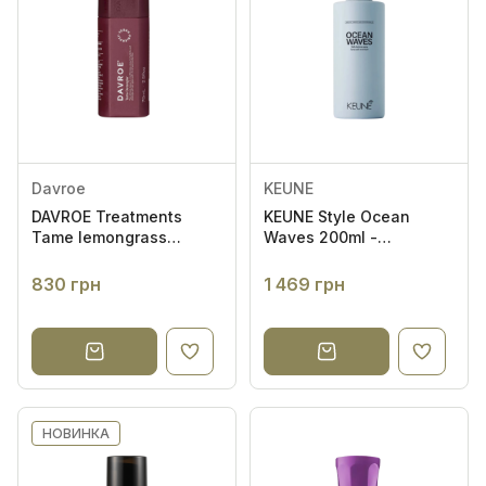
Davroe
KEUNE
DAVROE Treatments
KEUNE Style Ocean
Tame lemongrass
Waves 200ml -
Detangler 75ml - Легкий
Сольовий спрей для
незмивний
створення текстури
830 грн
1 469 грн
кондиціонер
НОВИНКА