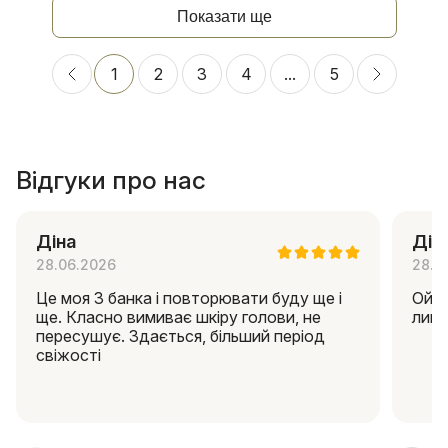
Показати ще
1
2
3
4
...
5
Відгуки про нас
Діна
Дін
28.06.2026
28.0
Це моя 3 банка і повторювати буду ще і
Ой я
ще. Класно вимиває шкіру голови, не
липк
пересушує. Здається, більший період
свіжості