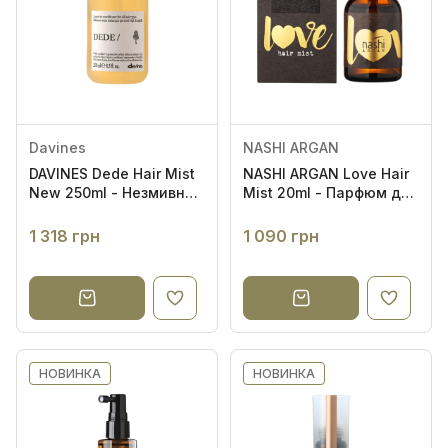
Davines
NASHI ARGAN
DAVINES Dede Hair Mist
NASHI ARGAN Love Hair
New 250ml - Незмивний
Mist 20ml - Парфюм для
кондиціонер для всіх
волосся
типів волосся
1 318 грн
1 090 грн
НОВИНКА
НОВИНКА