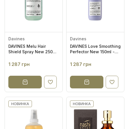
XUANDI SI
Davines
Davines
DAVINES Melu Hair
DAVINES Love Smoothing
Shield Spray New 250ml
Perfector New 150ml -
- Термозахисний спрей
Термозахисна
сироватка для
1 287 грн
1 287 грн
гладкості неслухняного
волосся
НОВИНКА
НОВИНКА