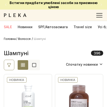
Встигни придбати улюблені засоби за приємною
Ціна
ціною
Ok
SALE
Новинки
SPF/Автозасмага
Travel size
Усі 
Головна
Волосся
Виробник
Шампуні
ANILLO
10
Шампуні
396
Björn Axén
8
Спочатку новинки
Corpus
1
Спочатку новинки
Curly Shyll
18
НОВИНКА
Davines
НОВИНКА
56
Спочатку акційні
Davroe
13
Від найменшої ціни
DCL Cosmetic
2
Від найбільшої ціни
Dr. Medion
2