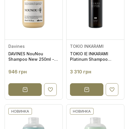
Davines
TOKIO INKARAMI
DAVINES NouNou
TOKIO IE INKARAMI
Shampoo New 250ml -
Platinum Shampoo
Живильний шампунь
400ml - Шампунь для
відновлення всіх типів
946 грн
3 310 грн
волосся
НОВИНКА
НОВИНКА