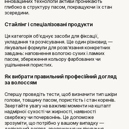
інноваційних технологій активи проникають
глибоко в структуру пасом, покращуючи їх стан
зсередини.
Стайлінг і спеціалізовані продукти
Ця категорія об’єднує засоби для фіксації,
укладання та розчісування. Ще один різновид —
лікувальні формули для розв’язання конкретних
завдань: наповнення вологою сухих і ламких
пасом, збереження кольору фарбованих чи
ущільнення пористих.
Як вибрати правильний професійний догляд
за волоссям
Спершу проведіть тести, щоб визначити тип шкіри
голови, товщину пасом, пористість і стан коренів.
Звертайте увагу на важливі моменти на кшталт
надмірної сухості чи жирності, наявності
свербежу чи почервонінь. Це допоможе
зрозуміти, що потрібно у вашому випадку —
делікатний догляд, зволоження чи лікування.