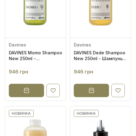
Davines
Davines
DAVINES Momo Shampoo
DAVINES Dede Shampoo
New 250ml -
New 250ml - Шампунь
Зволожувальний
для делікатного
шампунь для сухого
очищення всіх типів
946 грн
946 грн
волосся
волосся
НОВИНКА
НОВИНКА