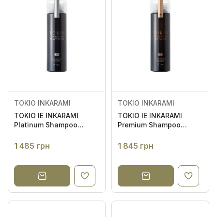
TOKIO INKARAMI
TOKIO INKARAMI
TOKIO IE INKARAMI
TOKIO IE INKARAMI
Platinum Shampoo
Premium Shampoo
200ml - Шампунь для
200ml - Шампунь для
відновлення всіх типів
відновлення дуже
1 485 грн
1 845 грн
волосся
сухого та
пошкодженого волосся