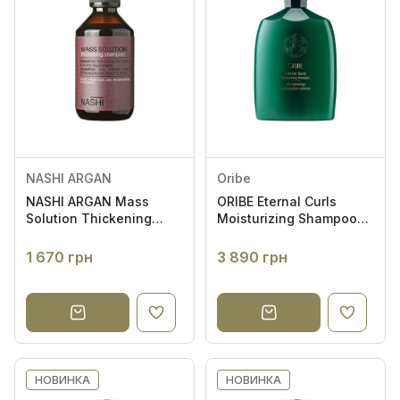
NASHI ARGAN
Oribe
NASHI ARGAN Mass
ORIBE Eternal Curls
Solution Thickening
Moisturizing Shampoo
Shampoo 250ml -
250ml - Шампунь для
Шампунь для
зволоження волосся
1 670 грн
3 890 грн
потовщення волосся
«Досконалі кучері»
НОВИНКА
НОВИНКА