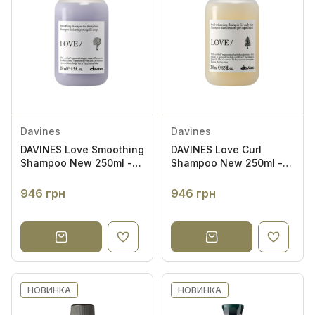
Davines
Davines
DAVINES Love Smoothing
DAVINES Love Curl
Shampoo New 250ml -
Shampoo New 250ml -
Шампунь для гладкості
Шампунь для
неслухняного волосся
підсилення та
946 грн
946 грн
контролю завитка
НОВИНКА
НОВИНКА