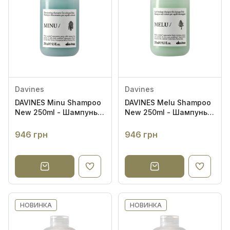
Davines
Davines
DAVINES Minu Shampoo
DAVINES Melu Shampoo
New 250ml - Шампунь
New 250ml - Шампунь
для збереження
проти ламкості для
кольору фарбованого
довгого та
946 грн
946 грн
волосся
пошкодженого волосся
НОВИНКА
НОВИНКА