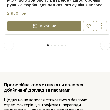
MON MOU Soft Silk Turban Beige - Двосторонній
рушник-тюрбан для делікатного сушіння волосся
(бежевий)
2 950 грн
В кошик
Професійна косметика для волосся —
дбайливий догляд за пасмами
Щодня наше волосся стикається з безліччю
стрес-факторів: ультрафіолет, перепади
температур, жорстка вода, продукти для