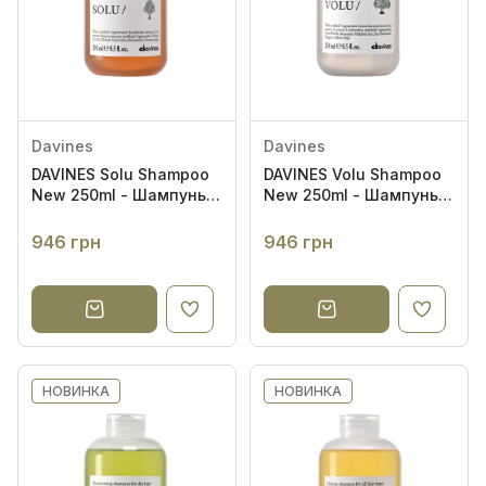
Rated Green
Revitalash
1
Sevin London
3
SIM SENSITIVE
11
TOKIO INKARAMI
4
Davines
Davines
DAVINES Solu Shampoo
DAVINES Volu Shampoo
XUANDI SI
1
New 250ml - Шампунь
New 250ml - Шампунь
для глибокого
для надання об'єму
очищення волосся і
волоссю
946 грн
946 грн
За структурою волосся
шкіри голови
Проблема волосся
Ефект на волоссі
НОВИНКА
НОВИНКА
За типом шкіри голови