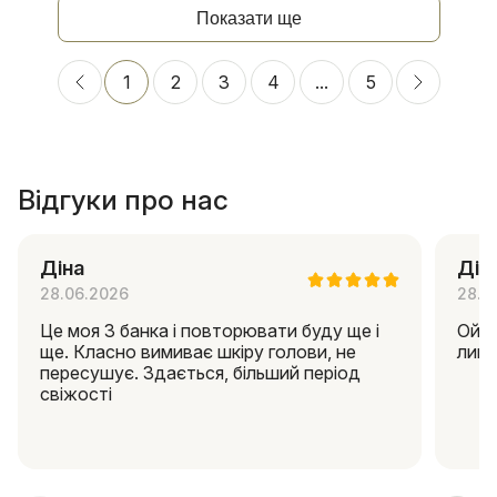
Показати ще
1
2
3
4
...
5
Відгуки про нас
Діна
Дін
28.06.2026
28.0
Це моя 3 банка і повторювати буду ще і
Ой я
ще. Класно вимиває шкіру голови, не
липк
пересушує. Здається, більший період
свіжості