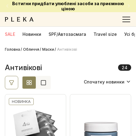
Встигни придбати улюблені засоби за приємною
Ціна
ціною
Ok
SALE
Новинки
SPF/Автозасмага
Travel size
Усі 
Головна
Обличчя
Виробник
Маски
Антивікові
Atache
2
Антивікові
24
Circadia
4
Спочатку новинки
Comfort Zone
1
Спочатку новинки
COSMEDIX
4
НОВИНКА
Dr. Medion
2
Спочатку акційні
Instytutum
1
Від найменшої ціни
iS CLINICAL
2
Від найбільшої ціни
La Sultane de Saba
1