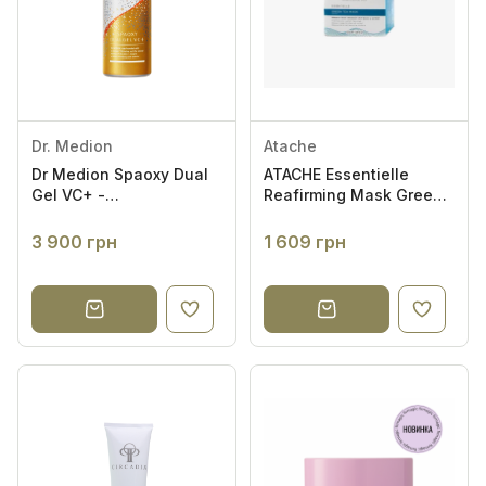
Dr. Medion
Atache
Dr Medion Spaoxy Dual
ATACHE Essentielle
Gel VC+ -
Reafirming Mask Green
Бікомпонентний гель
Tea 50ml -
СО2
Відновлювальна і
3 900 грн
1 609 грн
заспокійлива маска з
екстрактом зеленого
чаю