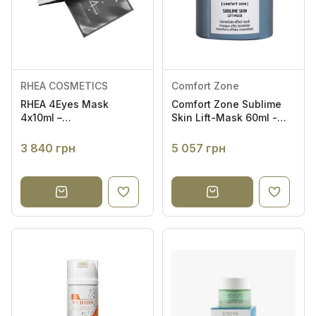
Спочатку популярні
PHYTO-C
1
RHEA COSMETICS
1
Valmont
2
Vivant Skin Care
1
RHEA COSMETICS
Comfort Zone
RHEA 4Eyes Mask
Comfort Zone Sublime
4х10ml –
Skin Lift-Mask 60ml -
Омолоджувальна
Тип шкіри
Ліфтинг-маска
маска для контуру
3 840 грн
5 057 грн
очей та області чола
Проблема шкіри
Ефект на шкірі
Формат засобу