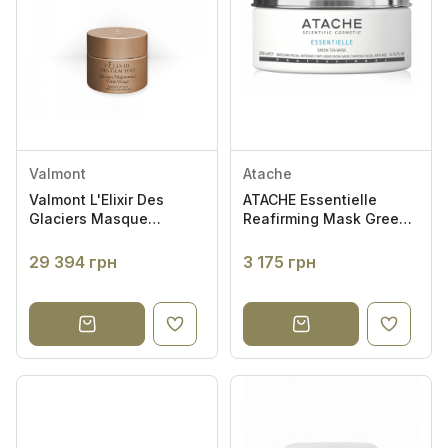
Valmont
Atache
Valmont L'Elixir Des
ATACHE Essentielle
Glaciers Masque
Reafirming Mask Green
Majestueux Votre Visage
Tea 200ml -
- Еліксир льодовиків
Відновлювальна і
29 394 грн
3 175 грн
велична крем-маска
заспокійлива маска з
екстрактом зеленого
чаю