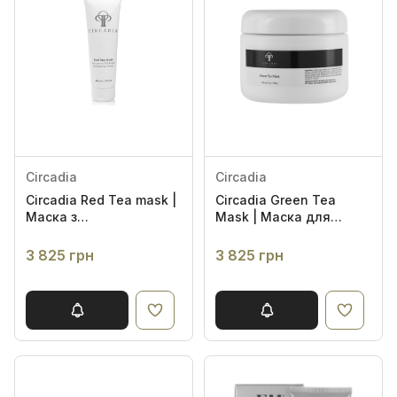
Circadia
Circadia
Circadia Red Tea mask |
Circadia Green Tea
Маска з
Mask | Маска для
антиоксидантами для
очищення шкіри
зволоження шкіри
обличчя «Зелений чай»
3 825 грн
3 825 грн
обличчя