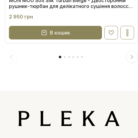
MON MOU Soft Silk Turban Beige - Двосторонній
рушник-тюрбан для делікатного сушіння волосся
(бежевий)
2 950 грн
В кошик