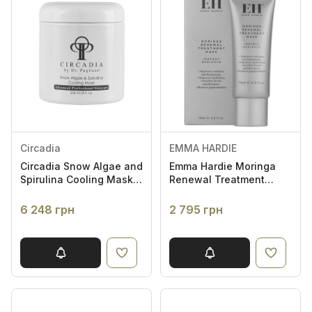
Circadia
EMMA HARDIE
Circadia Snow Algae and
Emma Hardie Moringa
Spirulina Cooling Mask |
Renewal Treatment
Охолоджувальна маска
Mask 75 мл -
для обличчя з
Відновлююча Маска
6 248 грн
2 795 грн
водоростей спіруліна
для Обличчя