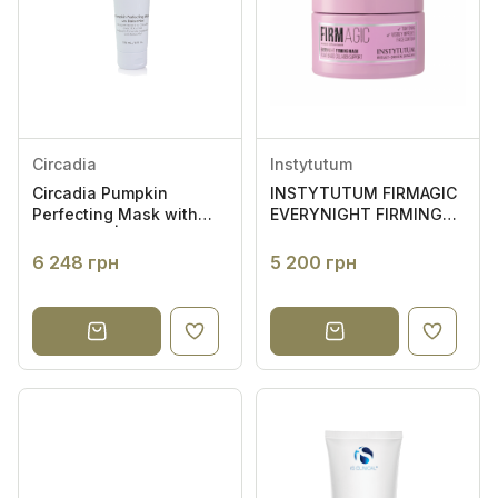
Circadia
Instytutum
Circadia Pumpkin
INSTYTUTUM FIRMAGIC
Perfecting Mask with
EVERYNIGHT FIRMING
Bakuchiol | Маска з
MASK - ЛІФТИНГ МАСКА
гарбузом та
6 248 грн
5 200 грн
бакучіолом