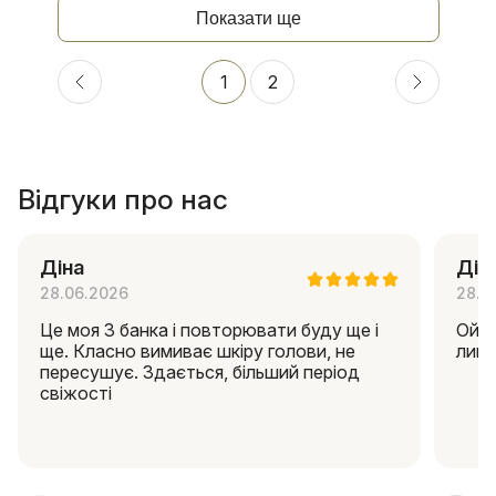
Показати ще
1
2
Відгуки про нас
Діна
Дін
28.06.2026
28.0
Це моя 3 банка і повторювати буду ще і
Ой я
ще. Класно вимиває шкіру голови, не
липк
пересушує. Здається, більший період
свіжості