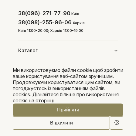
38(096)-271-77-90
Київ
38(098)-255-96-06
Харків
Київ 11:00-20:00; Харків 11:00-19:00
Каталог
Ми використовуємо файли cookie щоб зробити
Покупцям
ваше користування веб-сайтом зручнішим.
Продовжуючи користуватися цим сайтом, ви
погоджуєтесь із використанням файлів
cookies. Дізнайтеся більше про використання
Pleka 2016-2026
cookie на сторінці
Прийняти
Відхилити
0
0
Каталог
Пошук
Кошик
Обране
Кабінет