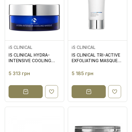
iS CLINICAL
iS CLINICAL
IS CLINICAL HYDRA-
IS CLINICAL TRI-ACTIVE
INTENSIVE COOLING
EXFOLIATING MASQUE
MASQUE МАСКА ДЛЯ
ЕНЗИМНА МАСКА ДЛЯ
ІНТЕНСИВНОГО
ОБЛИЧЧЯ
5 313 грн
5 185 грн
ЗВОЛОЖЕННЯ ОБЛИЧЧЯ