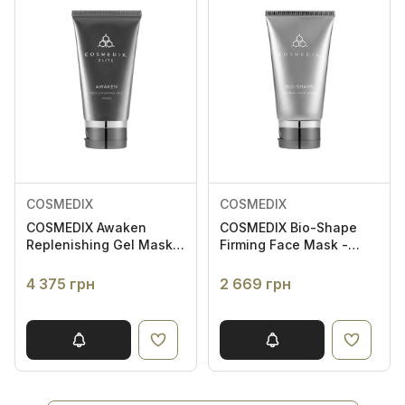
COSMEDIX
COSMEDIX
COSMEDIX Awaken
COSMEDIX Bio-Shape
Replenishing Gel Mask -
Firming Face Mask -
Відновлювальна гель-
Зміцнювальна
маска для обличчя з
антивікова маска
4 375 грн
2 669 грн
полігідроксикислотами