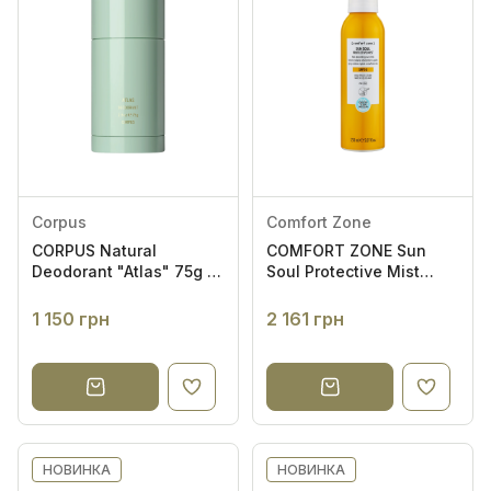
Sevin London
44
St.Moriz
6
TAN-LUXE
11
Thalgo
9
TiZO
2
Transparent Lab
6
Corpus
Comfort Zone
Tree Hut
75
CORPUS Natural
COMFORT ZONE Sun
Deodorant "Atlas" 75g -
Soul Protective Mist
Valmont
1
Натуральний
SPF30+ 150ml -
дезодорант
Сонцезахисний міст
1 150 грн
2 161 грн
YOOLY
4
За структурою волосся
Проблема волосся
НОВИНКА
НОВИНКА