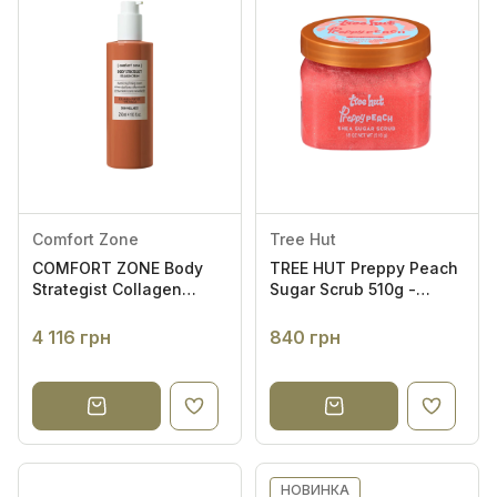
Проблема шкіри
Ефект на волоссі
Ефект на шкірі
За типом шкіри голови
Тип шкіри
Comfort Zone
Tree Hut
COMFORT ZONE Body
TREE HUT Preppy Peach
Strategist Collagen
Sugar Scrub 510g -
Cream 250ml -
Скраб для тіла
Колагеновий крем для
4 116 грн
840 грн
зміцнення й
еластичності шкіри
НОВИНКА