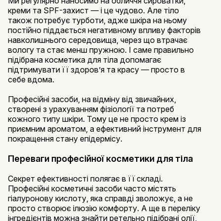
Ми регулярно наносимо на обличчя сироватки,
креми та SPF-захист — і це чудово. Але тіло
також потребує турботи, адже шкіра на ньому
постійно піддається негативному впливу факторів
навколишнього середовища, через що втрачає
вологу та стає менш пружною. І саме правильно
підібрана косметика для тіла допомагає
підтримувати її здоров’я та красу — просто в
себе вдома.
Професійні засоби, на відміну від звичайних,
створені з урахуванням фізіології та потреб
кожного типу шкіри. Тому це не просто крем із
приємним ароматом, а ефективний інструмент для
покращення стану епідермісу.
Переваги професійної косметики для тіла
Секрет ефективності полягає в її складі.
Професійні косметичні засоби часто містять
гіалуронову кислоту, яка справді зволожує, а не
просто створює ілюзію комфорту. А ще в переліку
інгредієнтів можна знайти ретельно підібрані олії,