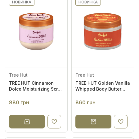
НОВИНКА
НОВИНКА
Tree Hut
Tree Hut
TREE HUT Cinnamon
TREE HUT Golden Vanilla
Dolce Moisturizing Scrub
Whipped Body Butter
425g - Зволожувальний
240g - Баттер для тіла
скраб для тіла
880 грн
860 грн