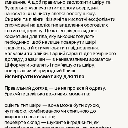
змивання. А щоб правильно зволожити шкіру та
буквально «запечатати» вологу всередині,
наносьте їх на чисту злегка вологу шкіру.
Скраби та пілінги.
Фізичні та кислотні ексфоліанти
спрямовані на делікатне видалення ороговілих
клітин епідермісу. Це категорія доглядової
косметики для тіла, яку використовують
періодично, щоб не лише повернути шкірі
гладкість, а й стимулювати її відновлення.
Бальзами та олійки.
Гарний варіант для вечірнього
догляду, зазвичай — із ненавʼязливим ароматом.
Ці формули живлять і пом’якшують шкіру,
повертаючи їй природний блиск.
Як вибрати косметику для тіла
Правильний догляд — це не про все й одразу.
Урахуйте декілька важливих моментів:
оцініть тип шкіри — вона може бути сухою,
чутливою, комбінованою чи схильною до
жирності навіть на тілі;
перевірте склад — шукайте інгредієнти, які