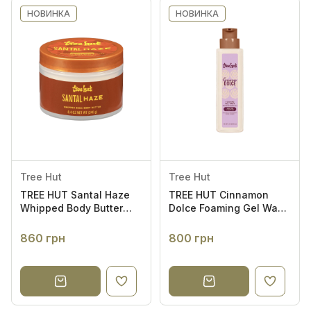
НОВИНКА
НОВИНКА
Tree Hut
Tree Hut
TREE HUT Santal Haze
TREE HUT Cinnamon
Whipped Body Butter
Dolce Foaming Gel Wash
240g - Баттер для тіла
(New Pump) 532ml -
Гель для душу
860 грн
800 грн