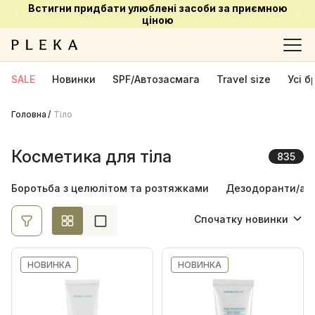
Встигни придбати улюблені засоби за приємною
Ціна
ціною
Ok
SALE
Новинки
SPF/Автозасмага
Travel size
Усі 
Головна
Тіло
Виробник
Acnemy
1
Косметика для тіла
835
ANILLO
22
Боротьба з целюлітом та розтяжками
Дезодоранти/ан
Atache
1
Baehr
25
Спочатку новинки
Bali Body
22
Спочатку новинки
BRAVURA LONDON
1
НОВИНКА
НОВИНКА
Спочатку акційні
Circadia
3
Від найменшої ціни
Colorescience
2