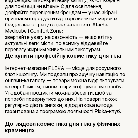
відповідають конкретному запиту, як-от кофеїн
для тонізації чи вітамін C для освітлення;
довіряйте перевіреним брендам — у нас зібрані
оригінальні продукти від торговельних марок із
бездоганною репутацією на кшталт Atache,
Medicube і Comfort Zone;
звертайте увагу на сезонність — якщо влітку
актуальні легкі місти, то взимку віддавайте
перевагу жирним живильним текстурам.
Де купити професійну косметику для тіла
Інтернет-магазин PLEKA — місце для розумного
б’юті-шопінгу. Ми подбали про зручну навігацію по
онлайн-каталогу — товари можна відфільтрувати
за виробником, типом шкіри чи форматом засобу.
Уподобані продукти можна зберегти, щоб за
потреби повернутися до них. На товари також
регулярно діють знижки, а додаткова вигода
гарантована з програмою лояльності Pleka-клуб.
Доглядова косметика для тіла у фізичних
крамницях