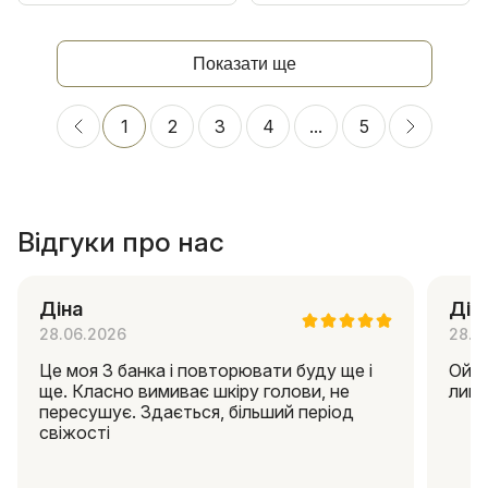
Показати ще
1
2
3
4
...
5
Відгуки про нас
Діна
Дін
28.06.2026
28.0
Це моя 3 банка і повторювати буду ще і
Ой я
ще. Класно вимиває шкіру голови, не
липк
пересушує. Здається, більший період
свіжості