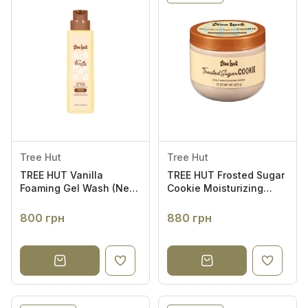
Tree Hut
Tree Hut
TREE HUT Vanilla
TREE HUT Frosted Sugar
Foaming Gel Wash (New
Cookie Moisturizing
Pump) 532ml - Гель для
Scrub 425g -
душу
Зволожувальний скраб
800 грн
880 грн
для тіла