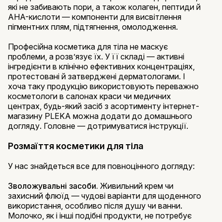
які не забивають пори, а також колаген, пептиди й
AHA-кислоти — компоненти для висвітлення
пігментних плям, підтягнення, омолодження.
Професійна косметика для тіла не маскує
проблеми, а розв’язує їх. У її складі — активні
інгредієнти в клінічно ефективних концентраціях,
протестовані й затверджені дерматологами. І
хоча таку продукцію використовують переважно
косметологи в салонах краси чи медичних
центрах, будь-який засіб з асортименту інтернет-
магазину PLEKA можна додати до домашнього
догляду. Головне — дотримуватися інструкції.
Розмаїття косметики для тіла
У нас знайдеться все для повноцінного догляду:
Зволожувальні засоби.
Живильний крем чи
захисний флюїд — чудові варіанти для щоденного
використання, особливо після душу чи ванни.
Молочко, як і інші подібні продукти, не потребує