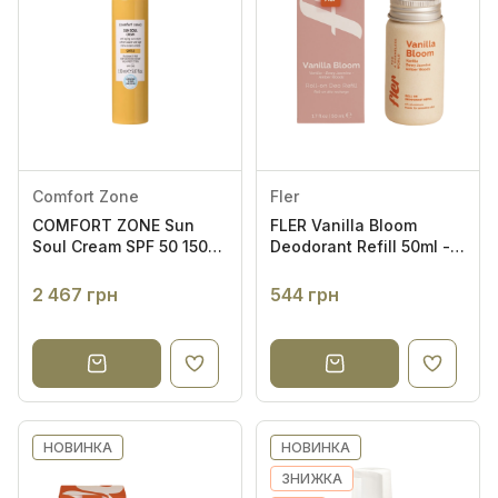
HEMPZ
HISTOLAB
1
HydroPeptide
2
iS CLINICAL
5
Isle of Paradise
9
Jack Henry
5
Comfort Zone
Fler
La Biosthetique
10
COMFORT ZONE Sun
FLER Vanilla Bloom
Soul Cream SPF 50 150ml
Deodorant Refill 50ml -
La Sultane de Saba
86
- Сонцезахисний крем
Роликовий дезодорант
для тіла SPF 50
(рефіл)
2 467 грн
544 грн
MARTOM
1
Marvis
34
MAUDE
3
MEDICUBE
1
MEDIK8
2
НОВИНКА
НОВИНКА
Mid/Night 00.00
7
ЗНИЖКА