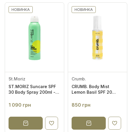
НОВИНКА
НОВИНКА
St.Moriz
Crumb.
ST.MORIZ Suncare SPF
CRUMB. Body Mist
30 Body Spray 200ml -
Lemon Basil SPF 20
Сонцезахисний спрей
100ml - Міст для тіла
для тіла
"Lemon Basil"
1 090 грн
850 грн