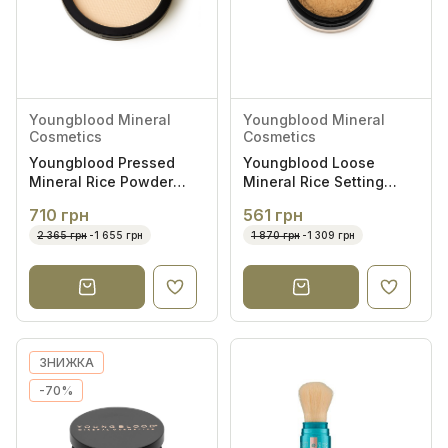
Спочатку популярні
Youngblood Mineral
Youngblood Mineral
Cosmetics
Cosmetics
Youngblood Pressed
Youngblood Loose
Mineral Rice Powder
Mineral Rice Setting
Medium 8g - Пресована
Powder Medium 12g -
710 грн
561 грн
мінеральна рисова
Мінеральна пудра
2 365 грн
-1 655 грн
1 870 грн
-1 309 грн
пудра
ЗНИЖКА
-70%