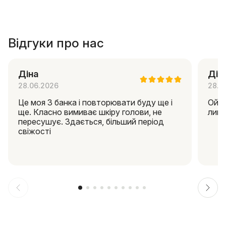
Відгуки про нас
Діна
Дін
28.06.2026
28.0
Це моя 3 банка і повторювати буду ще і
Ой я
ще. Класно вимиває шкіру голови, не
липк
пересушує. Здається, більший період
свіжості