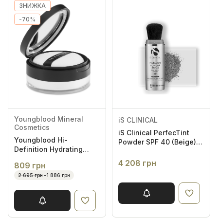
ЗНИЖКА
-70%
Youngblood Mineral
iS CLINICAL
Cosmetics
iS Clinical PerfecTint
Youngblood Hi-
Powder SPF 40 (Beige) -
Definition Hydrating
Сонцезахисна пудра з
Mineral Perfecting
ультрам'якою
4 208 грн
809 грн
Powder Translucent 10g
щіточкою у відтінку
2 695 грн
-1 886 грн
- Мінеральна пудра з
беж
високим ступенем
зволоження