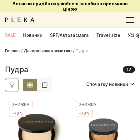
Встигни придбати улюблені засоби за приємною
Ціна
ціною
Ok
SALE
Новинки
SPF/Автозасмага
Travel size
Усі 
Головна
Декоративна косметика
Виробник
Пудра
Colorescience
4
Пудра
12
iS CLINICAL
2
Спочатку новинки
Youngblood Mineral Cosmetics
6
Спочатку новинки
ЗНИЖКА
ЗНИЖКА
Спочатку акційні
-70%
-70%
Від найменшої ціни
Від найбільшої ціни