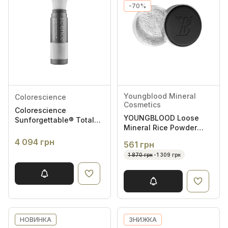
-70%
Youngblood Mineral
Colorescience
Cosmetics
Colorescience
YOUNGBLOOD Loose
Sunforgettable® Total
Mineral Rice Powder
Protection SPF 50 Fair -
Pink 10g - Розсипчаста
Сонцезахисна пудра з
4 094 грн
561 грн
мінеральна рисова
пензлем
1 870 грн
-1 309 грн
пудра
НОВИНКА
ЗНИЖКА