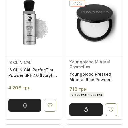
-70%
Youngblood Mineral
iS CLINICAL
Cosmetics
IS CLINICAL PerfecTint
Youngblood Pressed
Powder SPF 40 (Ivory) -
Mineral Rice Powder
Сонцезахисна пудра з
Light 8g - Пресована
ультрам'якою
4 208 грн
710 грн
мінеральна рисова
щіточкою у відтінку
2 365 грн
-1 655 грн
пудра
айворі