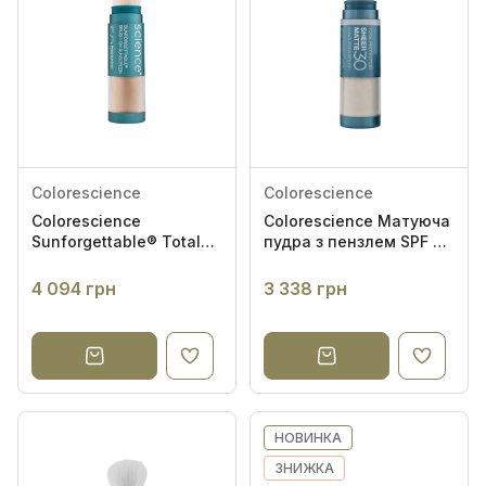
Colorescience
Colorescience
Colorescience
Colorescience Матуюча
Sunforgettable® Total
пудра з пензлем SPF 30
Protection SPF 50
Sunforgettable® Total
Medium 6g -
Protection
4 094 грн
3 338 грн
Сонцезахисна пудра з
пензлем
НОВИНКА
ЗНИЖКА