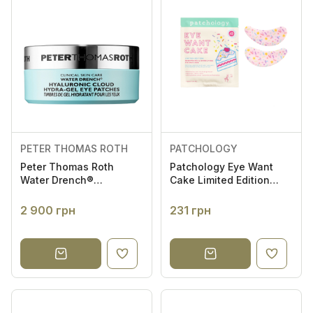
PETER THOMAS ROTH
PATCHOLOGY
Peter Thomas Roth
Patchology Eye Want
Water Drench®
Cake Limited Edition
Hyaluronic Cloud Hydra-
Smoothing & Hydrating
Gel Eye Patches -
Eye Patches -
2 900 грн
231 грн
Зволожуючі гідрогелеві
Розгладжуючі та
патчі для шкіри
зволожуючі лімітовані
навколо очей з
патчі
гіалуроновою
кислотою