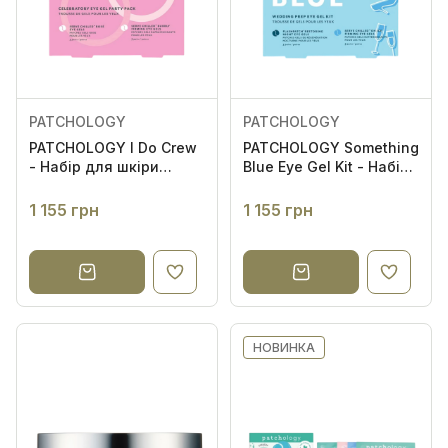
Спочатку популярні
PETER THOMAS ROTH
8
Rare Paris
4
Rejuran
1
Rosy Drop
2
PATCHOLOGY
PATCHOLOGY
PATCHOLOGY I Do Crew
PATCHOLOGY Something
- Набір для шкіри
Blue Eye Gel Kit - Набір
навколо очей
Проблема шкіри
для шкіри навколо
очей
1 155 грн
1 155 грн
Ефект на шкірі
Формат засобу
НОВИНКА