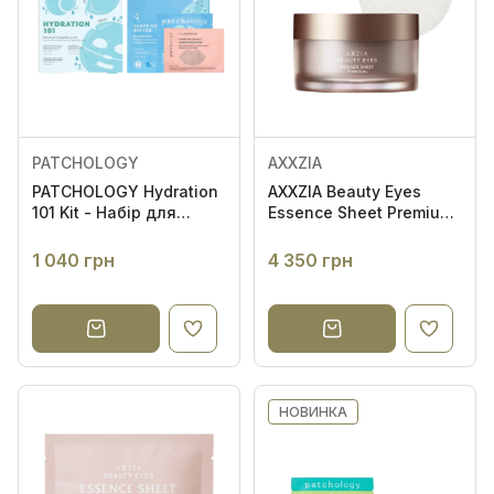
PATCHOLOGY
AXXZIA
PATCHOLOGY Hydration
AXXZIA Beauty Eyes
101 Kit - Набір для
Essence Sheet Premium
зволоження шкіри
30 пар - Кругові патчі
навколо очей с ліфтинг
1 040 грн
4 350 грн
ефектом
НОВИНКА