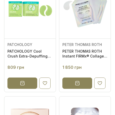
PATCHOLOGY
PETER THOMAS ROTH
PATCHOLOGY Cool
PETER THOMAS ROTH
Crush Extra-Depuffing
Instant FIRMx® Collagen
Hydrogel Eye Patches
Infusion Tightening Eye
5пар - Гідрогелеві
Patches 8 пар -
809 грн
1 850 грн
патчі для зменшення
Підтягуючі патчі для
набряків під очима
шкіри навколо очей з
колагеном