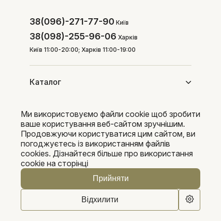
38(096)-271-77-90
Київ
38(098)-255-96-06
Харків
Київ 11:00-20:00; Харків 11:00-19:00
Каталог
Ми використовуємо файли cookie щоб зробити
Покупцям
ваше користування веб-сайтом зручнішим.
Продовжуючи користуватися цим сайтом, ви
погоджуєтесь із використанням файлів
cookies. Дізнайтеся більше про використання
Pleka 2016-2026
cookie на сторінці
Прийняти
Відхилити
0
0
Каталог
Пошук
Кошик
Обране
Кабінет