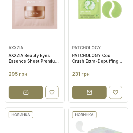
AXXZIA
PATCHOLOGY
AXXZIA Beauty Eyes
PATCHOLOGY Cool
Essence Sheet Premium
Crush Extra-Depuffing
1 пара - Кругові патчі
Hydrogel Eye Patches 1
навколо очей с ліфтинг
пара - Гідрогелеві
295 грн
231 грн
ефектом
патчі для зменшення
набряків під очима
НОВИНКА
НОВИНКА