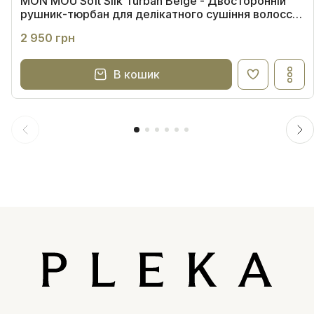
MON MOU Soft Silk Turban Beige - Двосторонній
рушник-тюрбан для делікатного сушіння волосся
(бежевий)
2 950 грн
В кошик