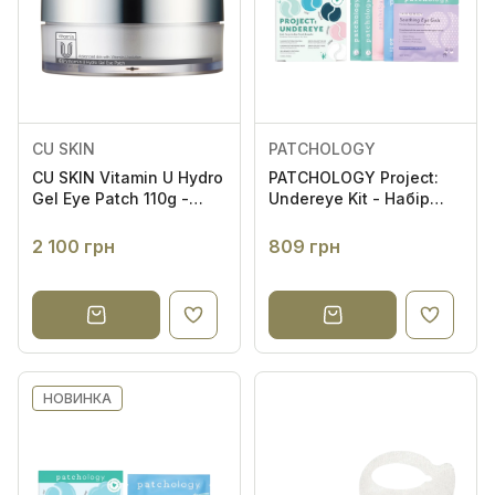
CU SKIN
PATCHOLOGY
CU SKIN Vitamin U Hydro
PATCHOLOGY Project:
Gel Eye Patch 110g -
Undereye Kit - Набір
Гідрогелеві патчі для
патчів для зони під
очей з пептидами та
очима
2 100 грн
809 грн
волюфіліном
НОВИНКА