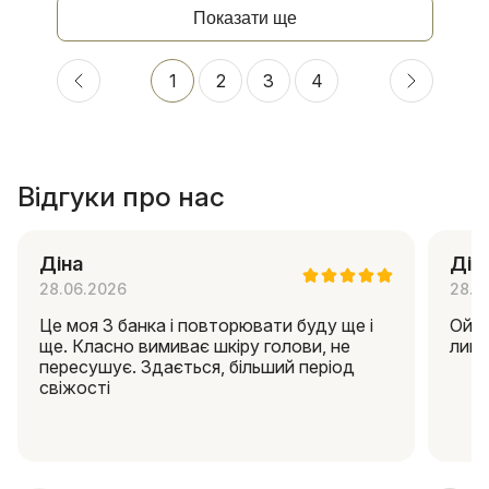
Показати ще
1
2
3
4
Відгуки про нас
Діна
Дін
28.06.2026
28.0
Це моя 3 банка і повторювати буду ще і
Ой я
ще. Класно вимиває шкіру голови, не
липк
пересушує. Здається, більший період
свіжості