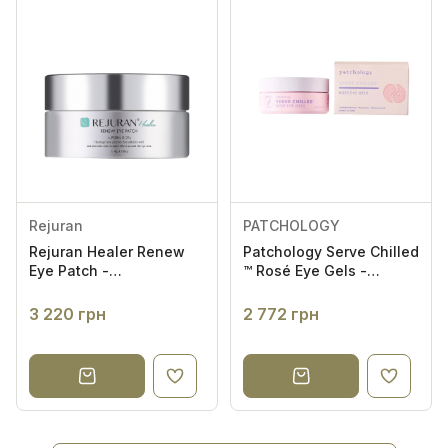
Rejuran
PATCHOLOGY
Rejuran Healer Renew
Patchology Serve Chilled
Eye Patch -
™ Rosé Eye Gels -
Оновлювальні гелеві
Освіжаючі патчі з
патчі з
екстрактом троянди
3 220 грн
2 772 грн
полінуклеотидами під
(30 пар)
очі