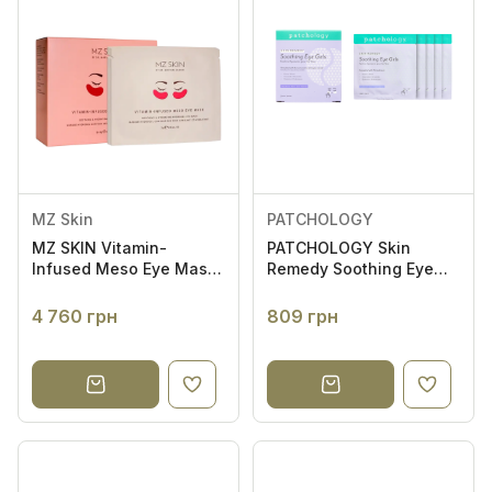
MZ Skin
PATCHOLOGY
MZ SKIN Vitamin-
PATCHOLOGY Skin
Infused Meso Eye Mask
Remedy Soothing Eye
5 пар - Вітамінна
Gels 5пар -
мезомаска-патчі під
Заспокійливі патчі
4 760 грн
809 грн
очі