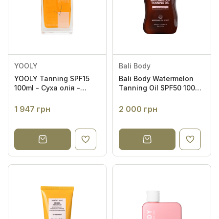
YOOLY
Bali Body
YOOLY Tanning SPF15
Bali Body Watermelon
100ml - Суха олія -
Tanning Oil SPF50 100ml
активатор засмаги для
- Масло для засмаги з
тіла
насінням кавуна SPF50
1 947 грн
2 000 грн