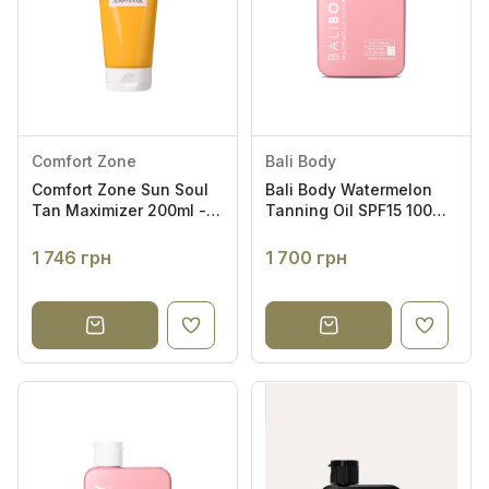
Comfort Zone
Bali Body
Comfort Zone Sun Soul
Bali Body Watermelon
Tan Maximizer 200ml -
Tanning Oil SPF15 100ml
Засіб для посилення
- Масло для засмаги з
засмаги
насінням кавуна SPF15
1 746 грн
1 700 грн