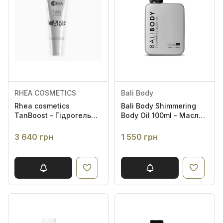
RHEA COSMETICS
Bali Body
Rhea cosmetics
Bali Body Shimmering
TanBoost - Гідрогель
Body Oil 100ml - Масло з
для максимізації
шимером для тіла
засмаги обличчя та
3 640 грн
1 550 грн
тіла