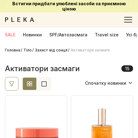
Встигни придбати улюблені засоби за приємною
Ціна
ціною
Ok
SALE
Новинки
SPF/Автозасмага
Travel size
Усі 
Головна
Тіло
Виробник
Захист від сонця
Активатори засмаги
Bali Body
9
Активатори засмаги
15
Comfort Zone
1
Спочатку новинки
La Biosthetique
1
Спочатку новинки
RHEA COSMETICS
2
YOOLY
2
Спочатку акційні
Від найменшої ціни
Від найбільшої ціни