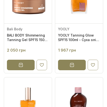
Спочатку популярні
Bali Body
YOOLY
BALI BODY Shimmering
YOOLY Tanning Glow
Tanning Gel SPF15 150ml
SPF15 100ml - Суха олія
- Гель для засмаги з
- активатор засмаги
шимером SPF15
для тіла з блиском
2 050 грн
1 967 грн