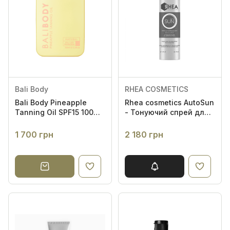
Bali Body
RHEA COSMETICS
Bali Body Pineapple
Rhea cosmetics AutoSun
Tanning Oil SPF15 100ml
- Тонуючий спрей для
- Масло для засмаги з
посилення засмаги
екстрактом ананаса
1 700 грн
2 180 грн
SPF15