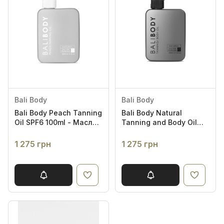
Bali Body
Bali Body
Bali Body Peach Tanning
Bali Body Natural
Oil SPF6 100ml - Масло
Tanning and Body Oil
для засмаги з
SPF15 100ml -
екстрактом персика
Універсальне масло
1 275 грн
1 275 грн
SPF6
для засмаги з кокосом
SPF15