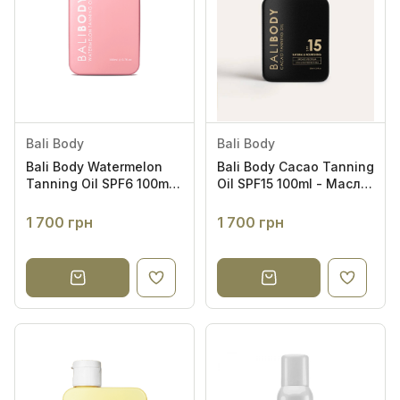
Bali Body
Bali Body
Bali Body Watermelon
Bali Body Cacao Tanning
Tanning Oil SPF6 100ml -
Oil SPF15 100ml - Масло
Масло для посилення
для засмаги з какао
засмаги з насінням
SPF15
1 700 грн
1 700 грн
кавуна