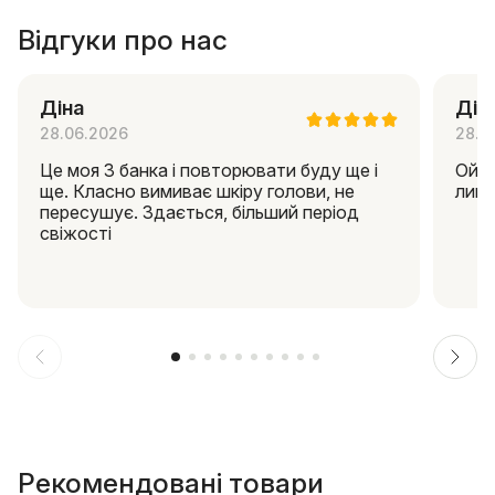
Відгуки про нас
Діна
Дін
28.06.2026
28.0
Це моя 3 банка і повторювати буду ще і
Ой я
ще. Класно вимиває шкіру голови, не
липк
пересушує. Здається, більший період
свіжості
Рекомендовані товари