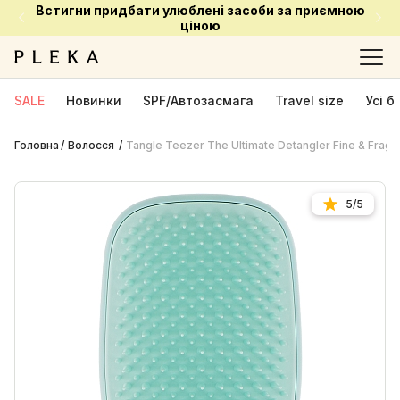
Встигни придбати улюблені засоби за приємною
ціною
SALE
Новинки
SPF/Автозасмага
Travel size
Усі 
Головна
Волосся
Tangle Teezer The Ultimate Detangler Fine & Frag
5/5