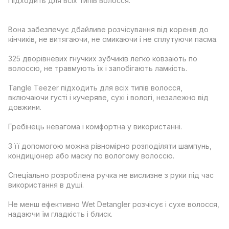
Підходить для всіх типів волосся.
Вона забезпечує дбайливе розчісування від коренів до
кінчиків, не витягаючи, не смикаючи і не сплутуючи пасма.
325 дворівневих гнучких зубчиків легко ковзають по
волоссю, не травмують їх і запобігають ламкість.
Tangle Teezer підходить для всіх типів волосся,
включаючи густі і кучеряве, сухі і вологі, незалежно від
довжини.
Гребінець невагома і комфортна у використанні.
З її допомогою можна рівномірно розподіляти шампунь,
кондиціонер або маску по вологому волоссю.
Спеціально розроблена ручка не вислизне з руки під час
використання в душі.
Не менш ефективно Wet Detangler розчісує і сухе волосся,
надаючи їм гладкість і блиск.