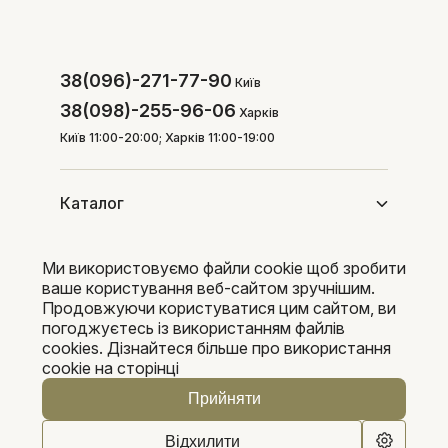
38(096)-271-77-90
Київ
38(098)-255-96-06
Харків
Київ 11:00-20:00; Харків 11:00-19:00
Каталог
Ми використовуємо файли cookie щоб зробити
Покупцям
ваше користування веб-сайтом зручнішим.
Продовжуючи користуватися цим сайтом, ви
погоджуєтесь із використанням файлів
cookies. Дізнайтеся більше про використання
Pleka 2016-2026
cookie на сторінці
Прийняти
Відхилити
0
0