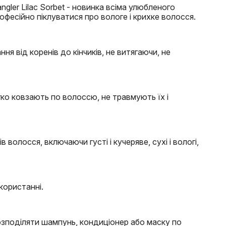
ngler Lilac Sorbet - новинка всіма улюбленого
рофесійно піклуватися про вологе і крихке волосся.
я від коренів до кінчиків, не витягаючи, не
гко ковзають по волоссю, не травмують їх і
в волосся, включаючи густі і кучеряве, сухі і вологі,
користанні.
озподіляти шампунь, кондиціонер або маску по