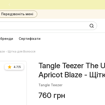
Встигни придбати улюблені засоби за приємною ціною
Передзвоніть мені
0
6
і бренди
Сертифікати
laze - Щітка для Волосся
Tangle Teezer The U
4.7/5
Apricot Blaze - Щі
Tangle Teezer
760 грн