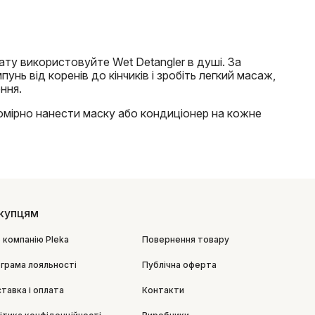
ту використовуйте Wet Detangler в душі. За
нь від коренів до кінчиків і зробіть легкий масаж,
ння.
омірно нанести маску або кондиціонер на кожне
купцям
 компанію Pleka
Повернення товару
грама лояльності
Публічна оферта
тавка і оплата
Контакти