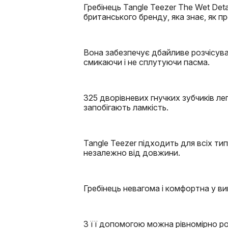
Гребінець Tangle Teezer The Wet Deta
британського бренду, яка знає, як п
Вона забезпечує дбайливе розчісуванн
смикаючи і не сплутуючи пасма.
325 дворівневих гнучких зубчиків ле
запобігають ламкість.
Tangle Teezer підходить для всіх типі
незалежно від довжини.
Гребінець невагома і комфортна у ви
З її допомогою можна рівномірно р