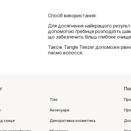
Спосіб використання:
Для досягнення найкращого результа
допомогою гребінця розподіліть шампу
що забезпечить більш глибоке очище
Також Tangle Teezer допоможе рівн
пасмо волосся.
г
По
Тіло
Про
я
Аксесуари
Про
ід сонця
Декоративна косметика
Дос