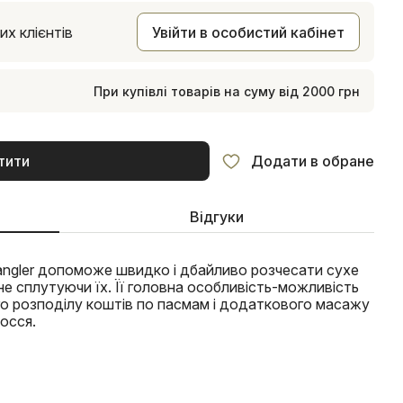
х клієнтів
Увійти в особистий кабінет
При купівлі товарів на суму від 2000 грн
тити
Додати в обране
Відгуки
tangler допоможе швидко і дбайливо розчесати сухе
не сплутуючи їх. Її головна особливість-можливість
го розподілу коштів по пасмам і додаткового масажу
лосся.