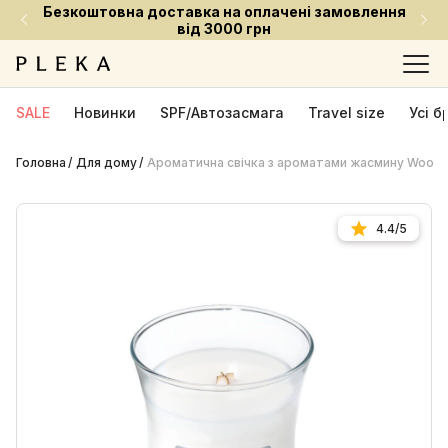
плачені замовлення
Встигни придбати улюблені 
рн
ціною
SALE
Новинки
SPF/Автозасмага
Travel size
Усі 
Головна
Для дому
Ароматична свічка з ароматами жасмину Woodwi
4.4/5