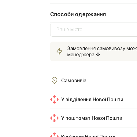
Способи одержання
Ваше місто
Замовлення самовивозу можна
менеджера 💛
Самовивіз
У відділення Нової Пошти
У поштомат Нової Пошти
Курʼєром Нової Пошти