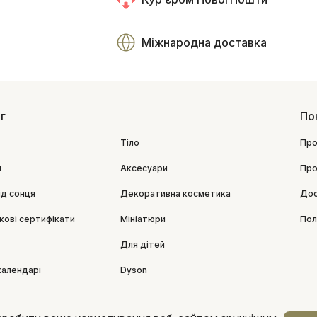
Міжнародна доставка
г
По
Тіло
Про
я
Аксесуари
Про
ід сонця
Декоративна косметика
Дос
кові сертифікати
Мініатюри
Пол
Для дітей
календарі
Dyson