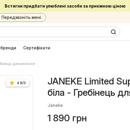
Встигни придбати улюблені засоби за приємною ціною
Передзвоніть мені
0
6
і бренди
Сертифікати
ебінець для волосся
JANEKE Limited Su
4.8/5
біла - Гребінець д
Janeke
1 890 грн