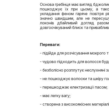
Основа гребінця має вигляд бджолин
пошкоджує їх при цьому, а тако
укладання феном гаряче повітря р
значно швидшим, але не пересушу
локонів дбайливий догляд разо
довгоочікуваний блиск та приваблив
Переваги:
- підійде для розчісування мокрого 
- чудово підходить для волосся буд
- безболісно розплутує неслухняні з
- не пошкоджує волоски та шкіру го
- перешкоджає електризації пасом;
- має легку вагу;
- створена з високоякісних матеріалі