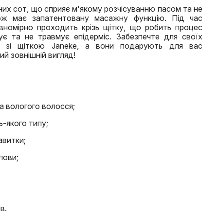
их сот, що сприяє м'якому розчісуванню пасом та не
ж має запатентовану масажну функцію. Під час
івномірно проходить крізь щітку, що робить процес
є та не травмує епідерміс. Забезпечте для своїх
м зі щіткою Janeke, а вони подарують для вас
ий зовнішній вигляд!
та вологого волосся;
ь-якого типу;
авитки;
лови;
в.