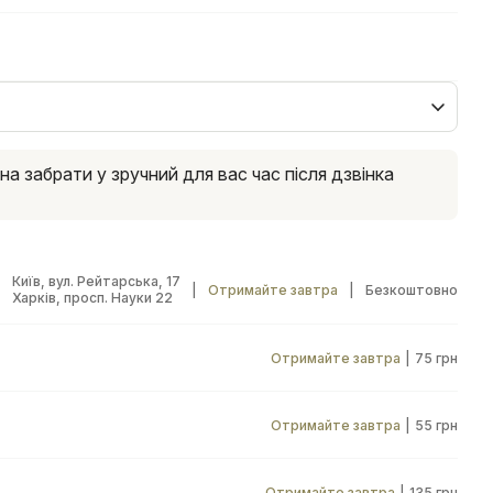
 забрати у зручний для вас час після дзвінка
Київ, вул. Рейтарська, 17
|
Отримайте завтра
|
Безкоштовно
Харків, просп. Науки 22
Отримайте завтра
|
75 грн
Отримайте завтра
|
55 грн
Отримайте завтра
|
135 грн