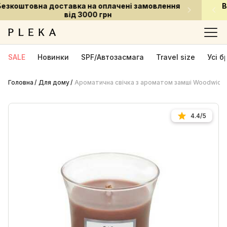
Встигни придбати улюблені засоби за приємною
ціною
SALE
Новинки
SPF/Автозасмага
Travel size
Усі 
Головна
Для дому
Ароматична свічка з ароматом замші Woodwick M
4.4/5