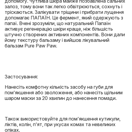
допомогу. Чутлива шкіра майже позбавлена ​​сальних
залоз, тому вони так легко обвітрюються, сохнуть і
тріскаються. Залікувати тріщини і прибрати лущення
допомагає ПАПАЇН. Це фермент, який одержують з
папаї. Вчені зрозуміли, що натуральний Папаїн
активує регенерацію шкіри краще, ніж більшість
штучно створених активних компонентів. Вони дали
йому текстуру бальзаму і вийшов лікувальний
бальзам Pure Paw Paw.
Застосування:
Нанесіть комфотну кількість засобу на губи для
пом'якшення або зволоження, або нанесіть щільним
шаром маски за 20 хвилин до нанесення помади.
Також використовуйте для пом'якшення кутикули,
ліктів, колін, п'ят, при укусах комах та невеликих
опіках.