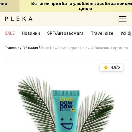
Встигни придбати улюблені засоби за приємною
ціною
SALE
Новинки
SPF/Автозасмага
Travel size
Усі 
Головна
Обличчя
Pure Paw Paw, відновлюючий бальзам з ароматом 
4.8/5