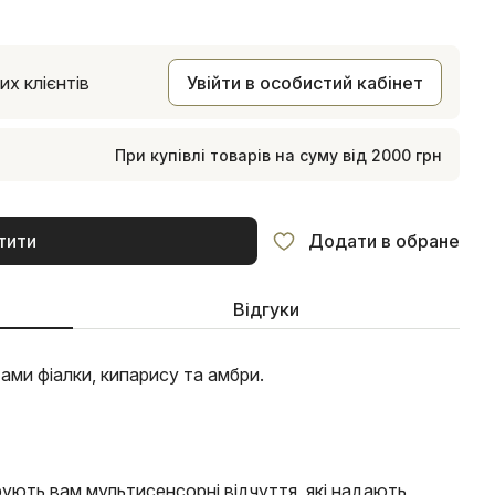
х клієнтів
Увійти в особистий кабінет
При купівлі товарів на суму від 2000 грн
тити
Додати в обране
Відгуки
тами фіалки, кипарису та амбри.
ують вам мультисенсорні відчуття, які надають