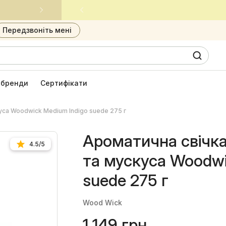
Встигни придбати улюблені засоби за приємною ціною
Передзвоніть мені
0
6
і бренди
Сертифікати
уса Woodwick Medium Indigo suede 275 г
Ароматична свічка
4.5/5
та мускуса Woodwi
suede 275 г
Wood Wick
1 149 грн