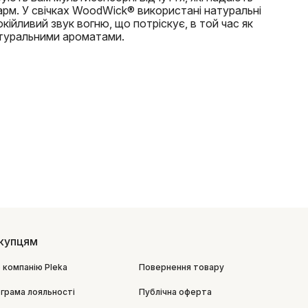
арм. У свічках WoodWick® використані натуральні
кійливий звук вогню, що потріскує, в той час як
туральними ароматами.
купцям
 компанію Pleka
Повернення товару
грама лояльності
Публічна оферта