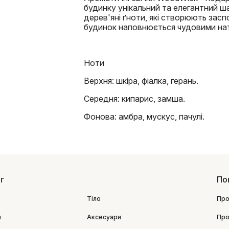
будинку унікальний та елегантний ш
дерев'яні ґноти, які створюють заспо
будинок наповнюється чудовими на
Ноти
Верхня: шкіра, фіалка, герань.
Середня: кипарис, замша.
Фонова: амбра, мускус, пачулі.
г
По
Тіло
Про
я
Аксесуари
Про