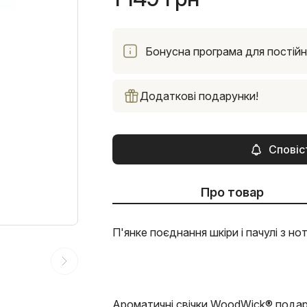
Бонусна програма для постійни
Додаткові подарунки!
Сповіс
Про товар
П'янке поєднання шкіри і пачулі з но
Ароматичні свічки WoodWick® подар