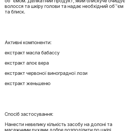
об'ﹶємом. Делікатний продукт, який блискуче очищує
волосся та шкіру голови та надає необхідний обﹶ'єм
та блиск.
Активні компоненти:
екстракт масла бабассу
екстракт алоє вера
екстракт червоної виноградної лози
екстракт женьшеню
Спосіб застосування:
Нанести невелику кількість засобу на долоні та
масажними рухами добре розподілити по шкірі