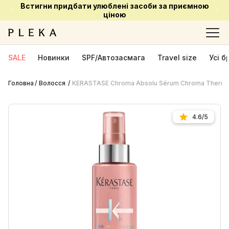
Встигни придбати улюблені засоби за приємною
ціною
SALE
Новинки
SPF/Автозасмага
Travel size
Усі 
Головна
Волосся
KERASTASE Chroma Absolu Sérum Chroma Thermiq
4.6/5