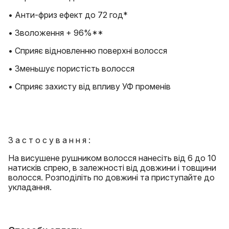
• Анти-фриз ефект до 72 год*
• Зволоження + 96%**
• Сприяє відновленню поверхні волосся
• Зменьшує пористість волосся
• Сприяє захисту від впливу УФ променів
З а с т о с у в а н н я :
На висушене рушником волосся нанесіть від 6 до 10
натисків спрею, в залежності від довжини і товщини
волосся. Розподіліть по довжині та приступайте до
укладання.