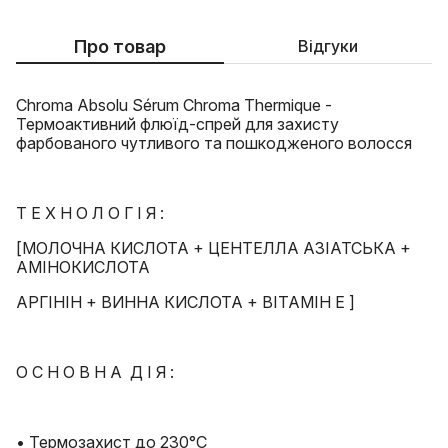
Про товар
Відгуки
Chroma Absolu Sérum Chroma Thermique -
Термоактивний флюїд-спрей для захисту
фарбованого чутливого та пошкодженого волосся
Т Е Х Н О Л О Г І Я :
[МОЛОЧНА КИСЛОТА + ЦЕНТЕЛЛА АЗІАТСЬКА +
АМІНОКИСЛОТА
АРГІНІН + ВИННА КИСЛОТА + ВІТАМІН Е ]
О С Н О В Н А Д І Я :
• Термозахист до 230°C