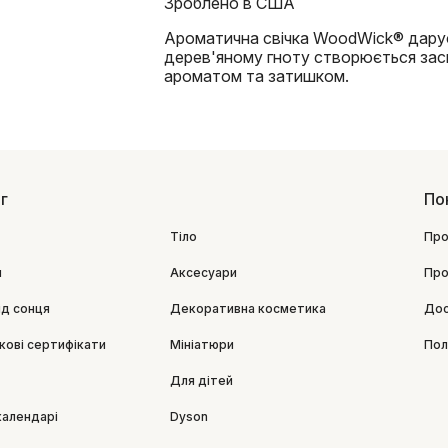
Зроблено в США
Ароматична свічка WoodWick® дарує
дерев'яному гноту створюється засп
ароматом та затишком.
г
По
Тіло
Про
я
Аксесуари
Про
ід сонця
Декоративна косметика
Дос
кові сертифікати
Мініатюри
Пол
Для дітей
календарі
Dyson