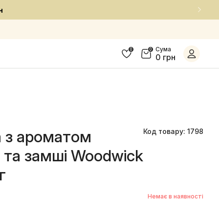
соби за приємною ціною
Сума
0
0
0 грн
а з ароматом
Код товару: 1798
 та замші Woodwick
г
Немає в наявності