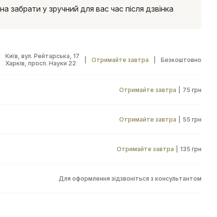
 забрати у зручний для вас час після дзвінка
Київ, вул. Рейтарська, 17
|
Отримайте завтра
|
Безкоштовно
Харків, просп. Науки 22
Отримайте завтра
|
75 грн
Отримайте завтра
|
55 грн
Отримайте завтра
|
135 грн
Для оформлення зідзвоніться з консультантом