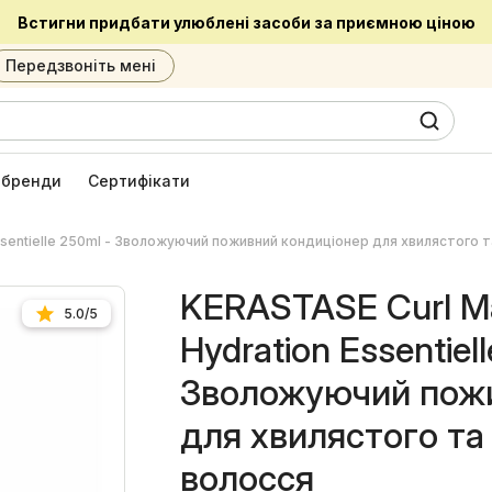
Встигни придбати улюблені засоби за приємною ціною
Передзвоніть мені
0
6
і бренди
Сертифікати
Essentielle 250ml - Зволожуючий поживний кондиціонер для хвилястого 
KERASTASE Curl Ma
5.0/5
Hydration Essentiel
Зволожуючий пожи
для хвилястого та
волосся