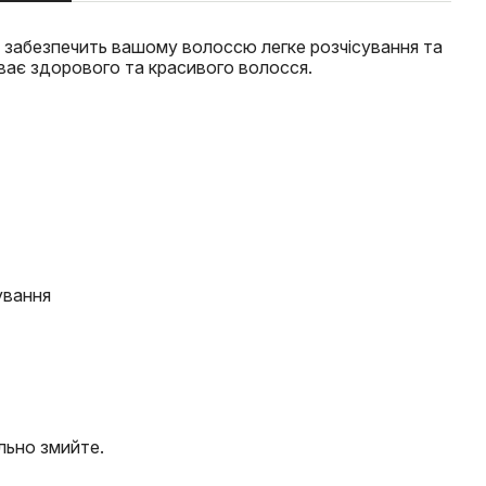
to забезпечить вашому волоссю легке розчісування та
уває здорового та красивого волосся.
ування
льно змийте.