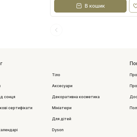
В кошик
г
По
Тіло
Про
я
Аксесуари
Про
ід сонця
Декоративна косметика
Дос
кові сертифікати
Мініатюри
Пол
Для дітей
календарі
Dyson