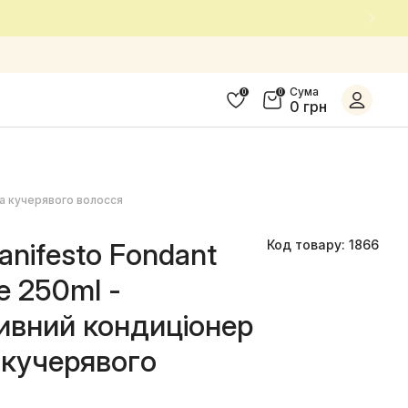
Сума
0
0
0 грн
та кучерявого волосся
nifesto Fondant
Код товару: 1866
le 250ml -
вний кондиціонер
 кучерявого