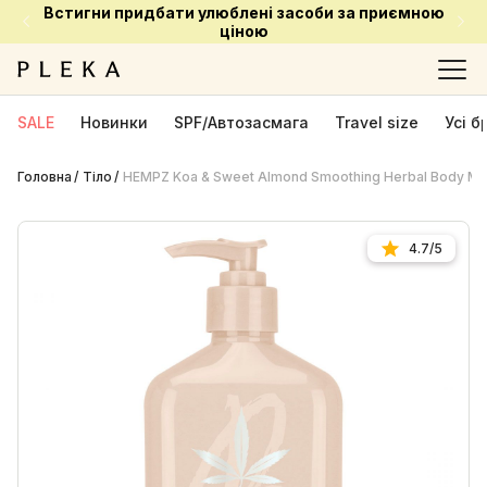
Встигни придбати улюблені засоби за приємною
ціною
SALE
Новинки
SPF/Автозасмага
Travel size
Усі 
Головна
Тіло
HEMPZ Koa & Sweet Almond Smoothing Herbal Body Moi
4.7/5