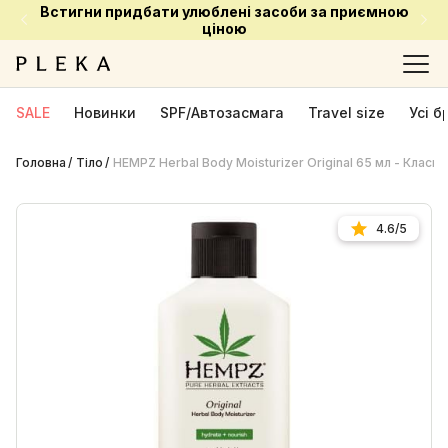
Встигни придбати улюблені засоби за приємною
ціною
SALE
Новинки
SPF/Автозасмага
Travel size
Усі 
Головна
Тіло
HEMPZ Herbal Body Moisturizer Original 65 мл - Класи
4.6/5