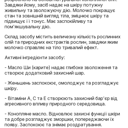
Завдяки йому, засіб надає на шкіру потужну
живильну та зволожуючу дію. Молочко покращує
стан та зовнішній вигляд тіла, зміцнює шкіру та
підвищує її тонус. Має заспокійливу та
пом'якшувальну дію.
Склад засобу містить величезну кількість рослинних
олій та природних екстрактів рослин, завдяки яким
молочко справляє на тіло тривалий ефект.
Активні інгредієнти засобу:
- Масло Ши (карите) надає глибоке зволоження та
створює додатковий захисний шар.
- Женьшень заспокоює, омолоджує та розгладжує
шкіру.
- Вітаміни А, С та Е створюють захисний бар'єр від
агресивного впливу природного середовища.
- Конопляне масло. Відновлює захисні функції шкіри
та добре розгладжує зморшки, попереджаючи їх
появу. Заспокоює та знімає роздратування.