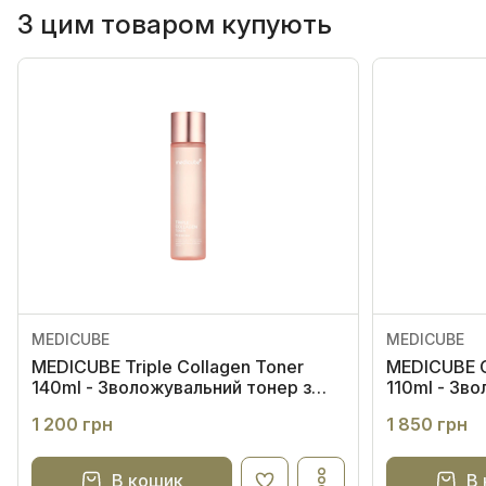
З цим товаром купують
MEDICUBE
MEDICUBE
MEDICUBE Triple Collagen Toner
MEDICUBE C
140ml - Зволожувальний тонер з
110ml - Зв
колагеном та гіалуроновою
з колагено
1 200 грн
1 850 грн
кислотою
В кошик
В