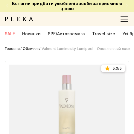
Встигни придбати улюблені засоби за приємною
ціною
SALE
Новинки
SPF/Автозасмага
Travel size
Усі 
Головна
Обличчя
Valmont Luminosity Lumipeel - Оновлюючий лосьйо
5.0/5