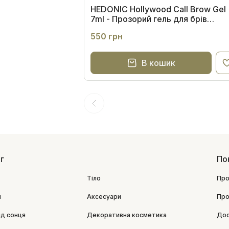
HEDONIC Hollywood Call Brow Gel
7ml - Прозорий гель для брів
екстрасильної фіксації
550 грн
В кошик
г
По
Тіло
Про
я
Аксесуари
Про
ід сонця
Декоративна косметика
Дос