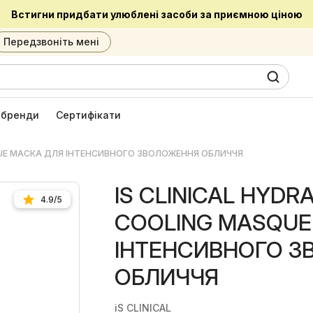
Встигни придбати улюблені засоби за приємною ціною
Передзвоніть мені
0
6
і бренди
Сертифікати
SQUE МАСКА ДЛЯ ІНТЕНСИВНОГО ЗВОЛОЖЕННЯ ОБЛИЧЧЯ
IS CLINICAL HYDR
4.9/5
COOLING MASQUE
ІНТЕНСИВНОГО 
ОБЛИЧЧЯ
iS CLINICAL