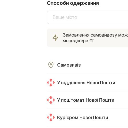
Способи одержання
Ваше місто
Замовлення самовивозу можна
менеджера 💛
Самовивіз
У відділення Нової Пошти
У поштомат Нової Пошти
Курʼєром Нової Пошти