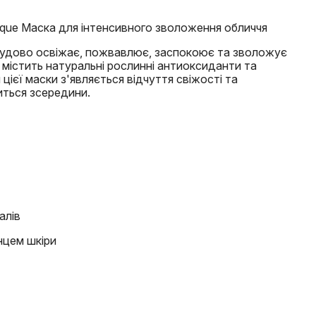
 Masque Маска для інтенсивного зволоження обличчя
чудово освіжає, пожвавлює, заспокоює та зволожує
містить натуральні рослинні антиоксиданти та
цієї маски з'являється відчуття свіжості та
иться зсередини.
алів
нцем шкіри