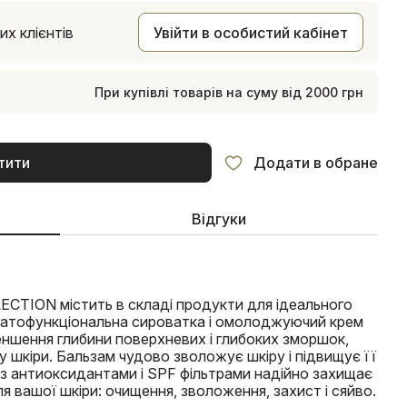
х клієнтів
Увійти в особистий кабінет
При купівлі товарів на суму від 2000 грн
тити
Додати в обране
Відгуки
CTION містить в складі продукти для ідеального
гатофункціональна сироватка і омолоджуючий крем
ншення глибини поверхневих і глибоких зморшок,
 шкіри. Бальзам чудово зволожує шкіру і підвищує її
 з антиоксидантами і SPF фільтрами надійно захищає
ля вашої шкіри: очищення, зволоження, захист і сяйво.