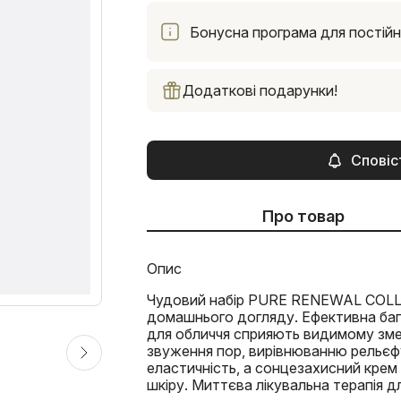
Бонусна програма для постійни
Додаткові подарунки!
Сповіс
Про товар
Опис
Чудовий набір PURE RENEWAL COLLE
домашнього догляду. Ефективна ба
для обличчя сприяють видимому зме
звуження пор, вирівнюванню рельєфу
еластичність, а сонцезахисний крем
шкіру. Миттєва лікувальна терапія д