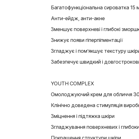
Багатофункціональна сироватка 15 
Анти-ейдж, анти-акне
Зменшує поверхневі і глибокі зморш
Знижує появи гіперпігментації
Згладжує і пом’якшує текстуру шкір
Забезпечує швидкий і довгостроков
YOUTH COMPLEX
Омолоджуючий крем для обличчя 30
Клінічно доведена стимуляція вироб
Зміцнення і підтяжка шкіри
Згладжування поверхневих і глибок
Покращення структури шкіри