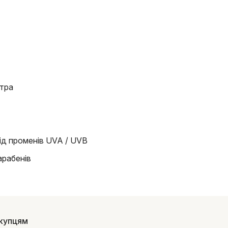
ктра
ід променів UVA / UVB
арабенів
купцям