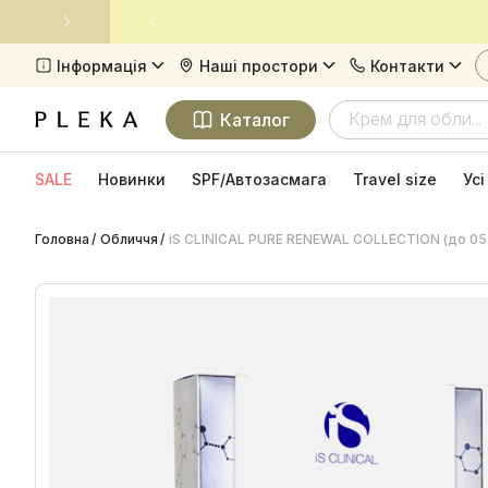
Інформація
Наші простори
Контакти
Київ
Київ
Про компанію Pleka
вул. Рейтарська, 17
38(096)-271-77-9
Каталог
Харків
Харків
Доставка та оплата
просп. Науки, 22
38(098)-255-96-0
SALE
Новинки
SPF/Автозасмага
Travel size
Ус
Повернення товару
Головна
Обличчя
iS CLINICAL PURE RENEWAL COLLECTION (до 05
Контакти
Виробники
Програма лояльності
Політика конфіденційності
Публічна оферта