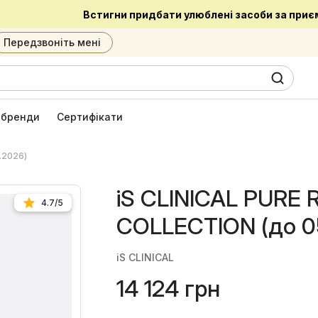
Встигни придбати улюблені засоби за приємною ціною
Передзвоніть мені
0
6
і бренди
Сертифікати
.2026)
iS CLINICAL PURE
4.7/5
COLLECTION (до 0
iS CLINICAL
14 124 грн