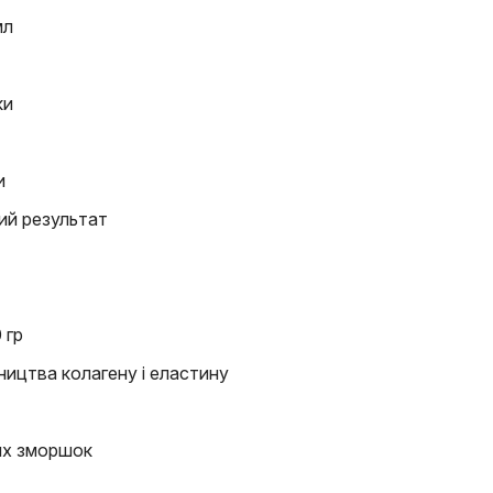
мл
ки
и
ий результат
 гр
ництва колагену і еластину
их зморшок