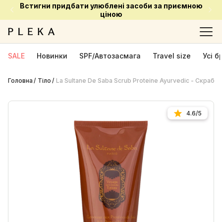
Встигни придбати улюблені засоби за приємною
ціною
SALE
Новинки
SPF/Автозасмага
Travel size
Усі 
Головна
Тіло
La Sultane De Saba Scrub Proteine Ayurvedic - Cкраб д
4.6/5