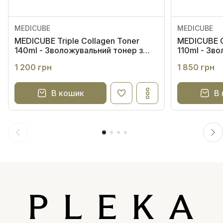
MEDICUBE
MEDICUBE
MEDICUBE Triple Collagen Toner
MEDICUBE C
140ml - Зволожувальний тонер з
110ml - Зв
колагеном та гіалуроновою
з колагено
1 200 грн
1 850 грн
кислотою
В кошик
В