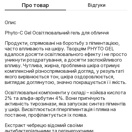
Про товар
Відгуки
Опис
Phyto-C Gel Освітлювальний гель для обличчя
Продукти, спрямовані на боротьбу з пігментацією,
часто впливають на шкіру. Творцям PHYTO GEL
вдалося досягти освітлювального ефекту і не просто
уникнути роздратування, а досягти заспокійливого
впливу. Чутлива, жирна, проблемна шкіра отримує
комплексний різноспрямований догляд, у результаті
якого вирівнюється тон, шкіра оздоровлюється,
виглядає доглянутою, значно покращується її якість.
Освітлювальні компоненти у складі – койєва кислота
2% та альфа-арбутин 4%. Вони пригнічують
активність тирозинази, яка запускає синтез пігментів
у шкірі. Висвітлюється гіперпігментація і пляма на
постакне, профілактується їх поява.
Екстракт чебрецю відомий своїми
антибактеріальними та регенеруючими