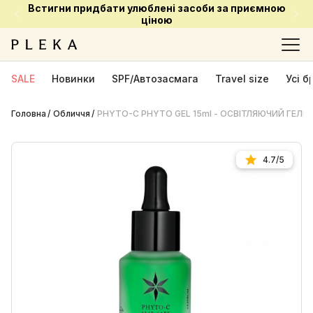
Встигни придбати улюблені засоби за приємною
ціною
SALE
Новинки
SPF/Автозасмага
Travel size
Усі 
Головна
Обличчя
PHYTO-C PHYTO GEL 15ml - ОСВІТЛЯЮЧИЙ ГЕЛЬ
4.7/5