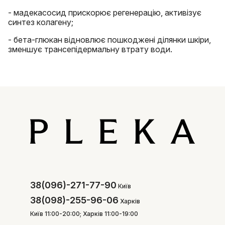
- мадекасосид прискорює регенерацію, активізує
синтез колагену;
- бета-глюкан відновлює пошкоджені ділянки шкіри,
зменшує трансепідермальну втрату води.
38(096)-271-77-90
Київ
38(098)-255-96-06
Харків
Київ 11:00-20:00; Харків 11:00-19:00