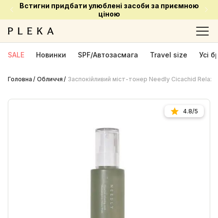
Встигни придбати улюблені засоби за приємною
ціною
SALE
Новинки
SPF/Автозасмага
Travel size
Усі 
Головна
Обличчя
Заспокійливий міст-тонер Needly Cicachid Relaxin
4.8/5