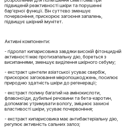
розроблений для полегшення симптомів при
підвищеній реактивності шкіри та порушенні
бар’єрної функції. Він суттєво зменшує
почервоніння, прискорює загоєння запалень,
підвищує шкірний імунітет.
Активні компоненти:
- гідролат кипарисовика завдяки високій фітонцидній
активності має протизапальну дію, бореться з
висипаннями, зменшує виділення шкірного себуму;
- екстракт центели азіатської усуває свербіж,
прискорює загоювання мікропошкоджень, посилює
природню здатність шкіри до регенерації;
- екстракт полину багатий на амінокислоти,
флавоноїди, дубильні речовини та бета-каротин,
допомагає утримувати вологу, зміцнює захисні
властивості шкіри, усуває почервоніння;
- екстракт кипарисовика має антибактеріальну дію,
регулює активність сальних залоз;