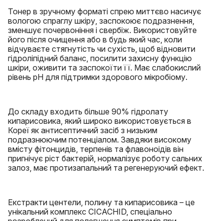
Тонер в зручному форматі спрею миттєво насичує
вологою спраглу шкіру, заспокоює подразнення,
зменшує почервоніння і свербіж. Використовуйте
його після очищення або в будь який час, коли
відчуваєте стягнутість чи сухість, щоб відновити
гідроліпідний баланс, посилити захисну функцію
шкіри, оживити та заспокоїти її. Має слабокислий
рівень pH для підтримки здорового мікробіому.
До складу входить більше 90% гідролату
кипарисовика, який широко використовується в
Кореї як антисептичний засіб з низьким
подразнюючим потенціалом. Завдяки високому
вмісту фітонцидів, терпенів та флавоноідів він
пригнічує ріст бактерій, нормалізує роботу сальних
залоз, має протизапальний та регенеруючий ефект.
Екстракти центели, полину та кипарисовика – це
унікальний комплекс CICACHID, спеціально