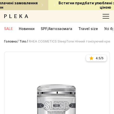
Встигни придбати улюблені засоби за приємною
ціною
SALE
Новинки
SPF/Автозасмага
Travel size
Усі 
Головна
Тіло
RHEA COSMETICS SleepTone Нічний тонізуючий крем-
4.5/5