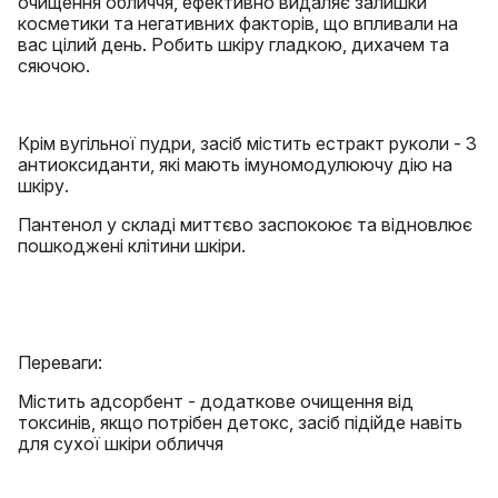
очищення обличчя, ефективно видаляє залишки
косметики та негативних факторів, що впливали на
вас цілий день. Робить шкіру гладкою, дихачем та
сяючою.
Крім вугільної пудри, засіб містить естракт руколи - 3
антиоксиданти, які мають імуномодулюючу дію на
шкіру.
Пантенол у складі миттєво заспокоює та відновлює
пошкоджені клітини шкіри.
Переваги:
Містить адсорбент - додаткове очищення від
токсинів, якщо потрібен детокс, засіб підійде навіть
для сухої шкіри обличчя