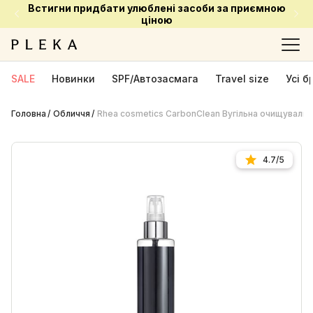
Встигни придбати улюблені засоби за приємною
ціною
SALE
Новинки
SPF/Автозасмага
Travel size
Усі 
Головна
Обличчя
Rhea cosmetics CarbonClean Вугільна очищувальн
4.7/5