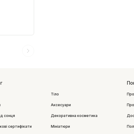
г
По
Тіло
Про
я
Аксесуари
Про
ід сонця
Декоративна косметика
Дос
кові сертифікати
Мініатюри
Пол