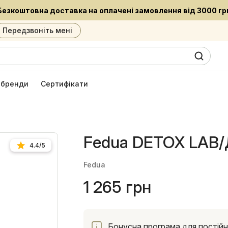
Встигни придбати улюблені засоби за приємною ціно
Передзвоніть мені
0
6
і бренди
Сертифікати
Fedua DETOX LAB
4.4/5
Fedua
1 265 грн
Бонусна програма для постійни