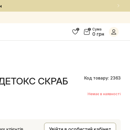
ю
Сума
0
0
0 грн
/ДЕТОКС СКРАБ
Код товару: 2363
Немає в наявності
х клієнтів
Увійти в особистий кабінет