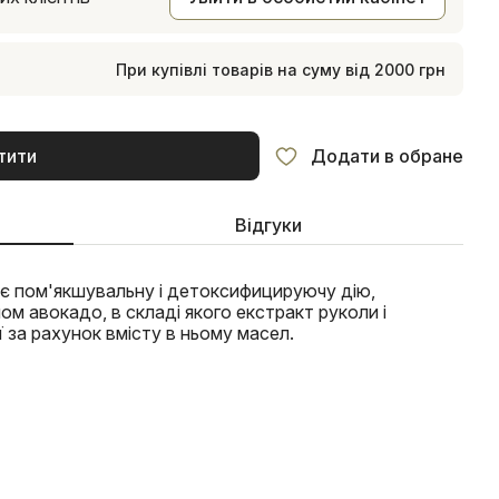
При купівлі товарів на суму від 2000 грн
тити
Додати в обране
Відгуки
 має пом'якшувальну і детоксифицируючу дію,
м авокадо, в складі якого екстракт руколи і
ї за рахунок вмісту в ньому масел.