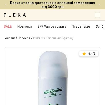
оставка на оплачені замовлення
Встигни придб
від 3000 грн
SALE
Новинки
SPF/Автозасмага
Travel size
Усі 
Головна
Волосся
ORISING Лак сильної фіксації
4.4/5