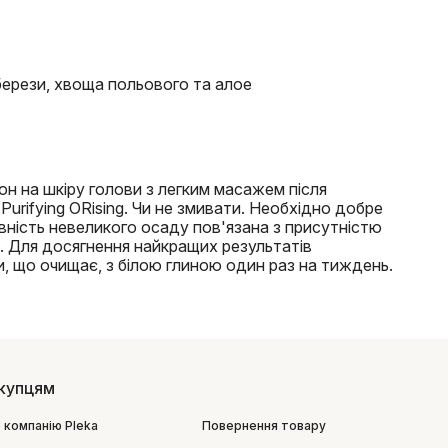
 берези, хвоща польового та алое
он на шкіру голови з легким масажем після
urifying ORising. Чи не змивати. Необхідно добре
ність невеликого осаду пов'язана з присутністю
у. Для досягнення найкращих результатів
, що очищає, з білою глиною один раз на тиждень.
купцям
 компанію Pleka
Повернення товару