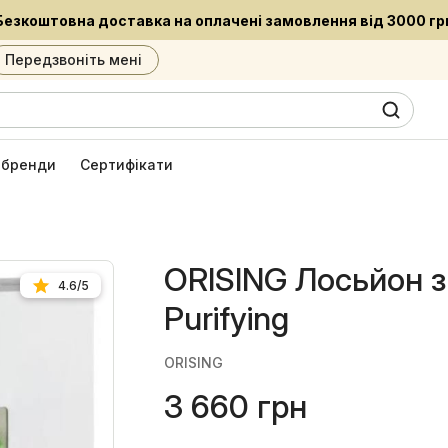
Встигни придбати улюблені засоби за приємною ціною
Передзвоніть мені
0
6
і бренди
Сертифікати
ORISING Лосьйон з
4.6/5
Purifying
ORISING
3 660 грн