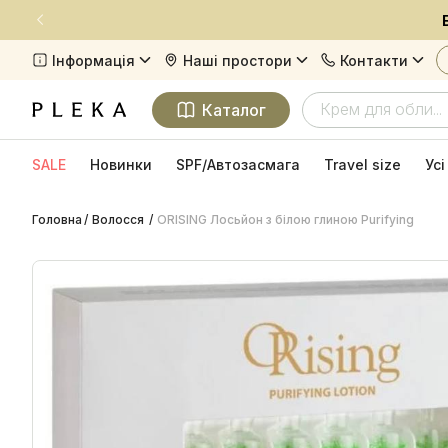
Інформація
Наші простори
Контакти
Київ
Київ
Про компанію Pleka
вул. Рейтарська, 17
38(096)-271-77-9
Каталог
Харків
Харків
Доставка та оплата
просп. Науки, 22
38(098)-255-96-0
SALE
Новинки
SPF/Автозасмага
Travel size
Ус
Повернення товару
Головна
Волосся
ORISING Лосьйон з білою глиною Purifying
Контакти
Виробники
Програма лояльності
Політика конфіденційності
Публічна оферта