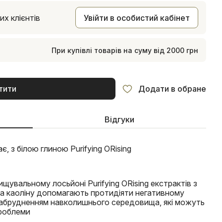
х клієнтів
Увійти в особистий кабінет
При купівлі товарів на суму від 2000 грн
тити
Додати в обране
Відгуки
, з білою глиною Purifying ORising
щувальному лосьйоні Purifying ORising екстрактів з
а каоліну допомагають протидіяти негативному
 забрудненням навколишнього середовища, які можуть
проблеми