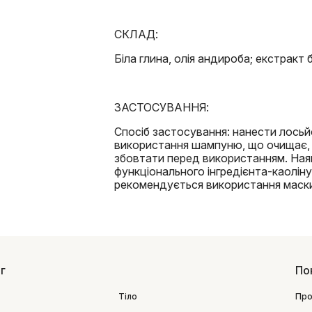
СКЛАД:
Біла глина, олія андироба; екстракт
ЗАСТОСУВАННЯ:
Спосіб застосування: нанести лосьй
використання шампуню, що очищає, P
збовтати перед використанням. Наяв
функціонального інгредієнта-каолін
рекомендується використання маски
г
По
Тіло
Про