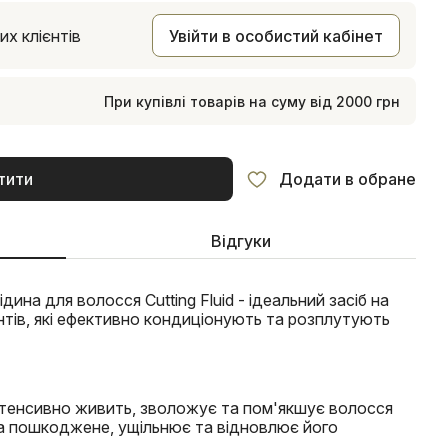
х клієнтів
Увійти в особистий кабінет
При купівлі товарів на суму від 2000 грн
тити
Додати в обране
Відгуки
на для волосся Cutting Fluid - ідеальний засіб на
нтів, які ефективно кондиціонують та розплутують
інтенсивно живить, зволожує та пом'якшує волосся
 та пошкоджене, ущільнює та відновлює його