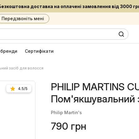
Встигни придбати улюблені засоби за при
Передзвоніть мені
0
6
і бренди
Сертифікати
ний засіб для волосся
PHILIP MARTINS CU
4.5/5
Пом'якшувальний з
Philip Martin's
790 грн