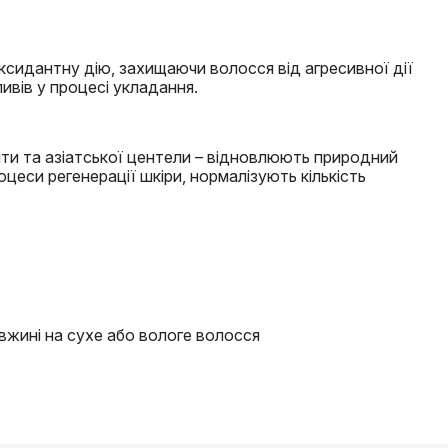
ксидантну дію, захищаючи волосся від агресивної дії
ливів у процесі укладання.
'яти та азіатської центели – відновлюють природний
оцеси регенерації шкіри, нормалізують кількість
овжині на сухе або вологе волосся