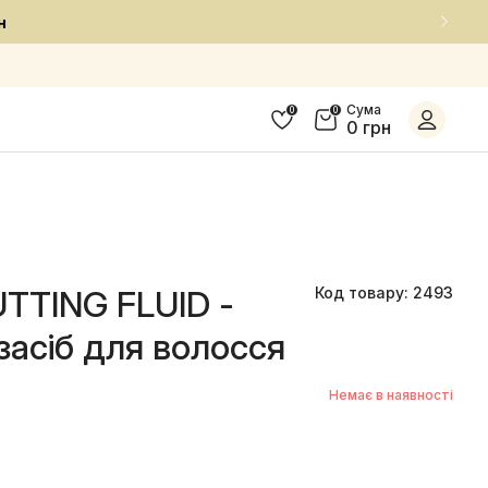
ємною ціною
Сума
0
0
0 грн
TTING FLUID -
Код товару: 2493
асіб для волосся
Немає в наявності