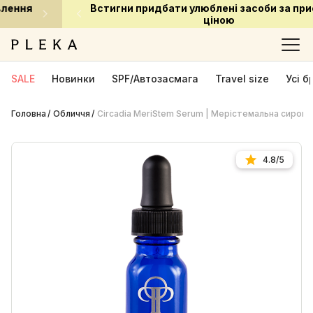
Встигни придбати улюблені засоби за приємною
ціною
SALE
Новинки
SPF/Автозасмага
Travel size
Усі 
Головна
Обличчя
Circadia MeriStem Serum | Мерістемальна сирова
4.8/5