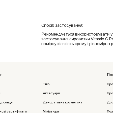
Спосіб застосування:
Рекомендується використовувати у в
застосування сироватки Vitamin C Re
помірну кількість крему і рівномірно 
г
По
Тіло
Про
я
Аксесуари
Про
ід сонця
Декоративна косметика
Дос
кові сертифікати
Мініатюри
Пол