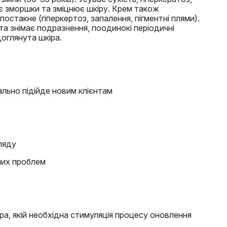
ує зморшки та зміцнює шкіру. Крем також
постакне (гіперкертоз, запалення, пігментні плями).
а знімає подразнення, поодинокі періодичні
доглянута шкіра.
ально підійде новим клієнтам
ляду
них проблем
ра, якій необхідна стимуляція процесу оновлення