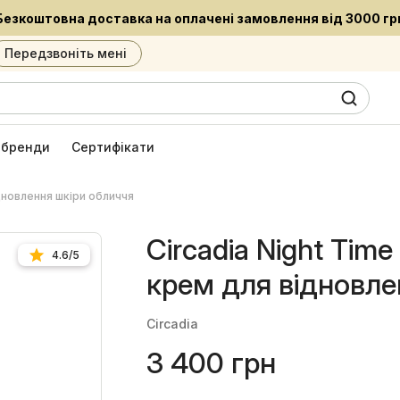
Встигни придбати улюблені засоби за приємною ціною
Передзвоніть мені
0
6
і бренди
Сертифікати
ідновлення шкіри обличчя
Circadia Night Time
4.6/5
крем для відновле
Circadia
3 400 грн