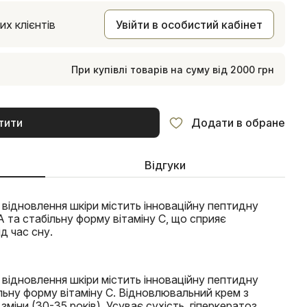
х клієнтів
Увійти в особистий кабінет
При купівлі товарів на суму від 2000 грн
тити
Додати в обране
Відгуки
відновлення шкіри містить інноваційну пептидну
А та стабільну форму вітаміну С, що сприяє
д час сну.
відновлення шкіри містить інноваційну пептидну
льну форму вітаміну С. Відновлювальний крем з
зміни (30-35 років). Усуває сухість, гіперкератоз,