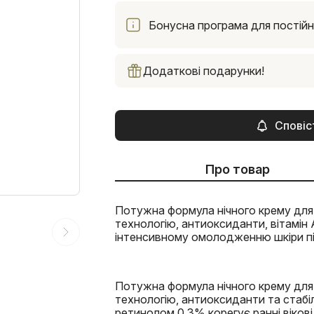
Бонусна програма для постійни
Додаткові подарунки!
Сповіс
Про товар
Потужна формула нічного крему для 
технологію, антиоксиданти, вітамін 
інтенсивному омолодженню шкіри пі
Потужна формула нічного крему для 
технологію, антиоксиданти та стабі
ретинолом 0,3% корегує ранні вікові 