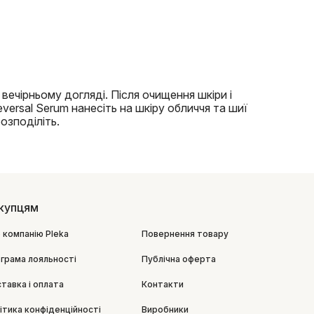
ечірньому догляді. Після очищення шкіри і
versal Serum нанесіть на шкіру обличчя та шиї
розподіліть.
купцям
 компанію Pleka
Повернення товару
грама лояльності
Публічна оферта
тавка і оплата
Контакти
ітика конфіденційності
Виробники