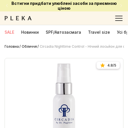
Встигни придбати улюблені засоби за приємною
ціною
SALE
Новинки
SPF/Автозасмага
Travel size
Усі 
Головна
Обличчя
Circadia Nighttime Control - Нічний лосьйон для о
4.8/5