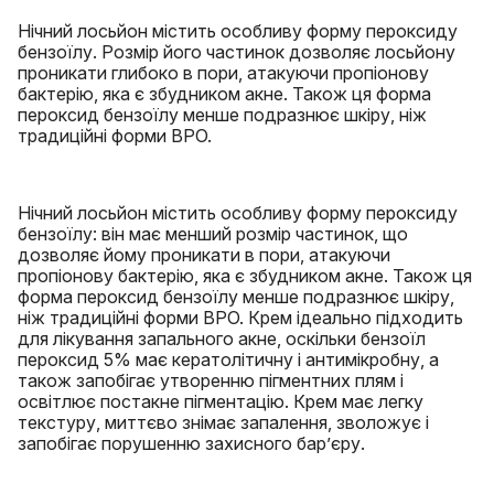
Нічний лосьйон містить особливу форму пероксиду
бензоїлу. Розмір його частинок дозволяє лосьйону
проникати глибоко в пори, атакуючи пропіонову
бактерію, яка є збудником акне. Також ця форма
пероксид бензоїлу менше подразнює шкіру, ніж
традиційні форми BPO.
Нічний лосьйон містить особливу форму пероксиду
бензоїлу: він має менший розмір частинок, що
дозволяє йому проникати в пори, атакуючи
пропіонову бактерію, яка є збудником акне. Також ця
форма пероксид бензоїлу менше подразнює шкіру,
ніж традиційні форми BPO. Крем ідеально підходить
для лікування запального акне, оскільки бензоїл
пероксид 5% має кератолітичну і антимікробну, а
також запобігає утворенню пігментних плям і
освітлює постакне пігментацію. Крем має легку
текстуру, миттєво знімає запалення, зволожує і
запобігає порушенню захисного бар’єру.