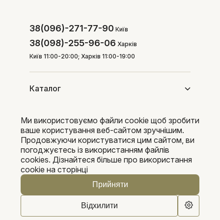
38(096)-271-77-90
Київ
38(098)-255-96-06
Харків
Київ 11:00-20:00; Харків 11:00-19:00
Каталог
Ми використовуємо файли cookie щоб зробити
Покупцям
ваше користування веб-сайтом зручнішим.
Продовжуючи користуватися цим сайтом, ви
погоджуєтесь із використанням файлів
cookies. Дізнайтеся більше про використання
Pleka 2016-2026
cookie на сторінці
Прийняти
Відхилити
0
0
В кошик