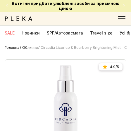
Встигни придбати улюблені засоби за приємною
ціною
SALE
Новинки
SPF/Автозасмага
Travel size
Усі 
Головна
Обличчя
Circadia Licorice & Bearberry Brightening Mist - 
4.9/5