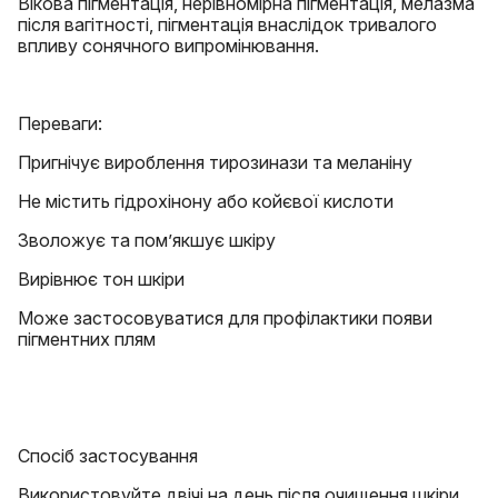
Вікова пігментація, нерівномірна пігментація, мелазма
після вагітності, пігментація внаслідок тривалого
впливу сонячного випромінювання.
Переваги:
Пригнічує вироблення тирозинази та меланіну
Не містить гідрохінону або койєвої кислоти
Зволожує та пом’якшує шкіру
Вирівнює тон шкіри
Може застосовуватися для профілактики появи
пігментних плям
Спосіб застосування
Використовуйте двічі на день після очищення шкіри.