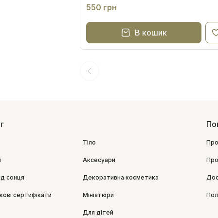
екстрасильної фіксації
550 грн
В кошик
г
По
Тіло
Про
я
Аксесуари
Про
ід сонця
Декоративна косметика
Дос
кові сертифікати
Мініатюри
Пол
Для дітей