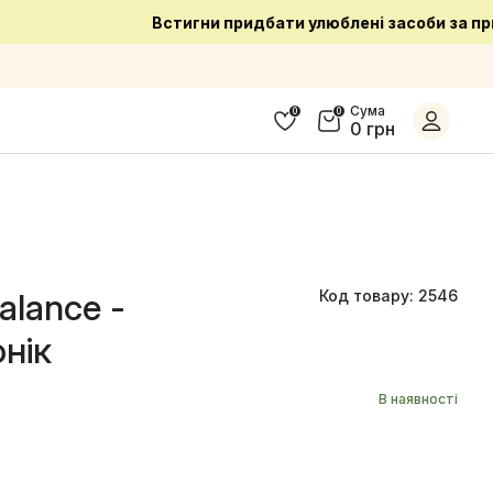
Сума
0
0
0 грн
alance -
Код товару: 2546
нік
В наявності