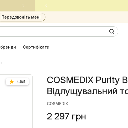
Встигни придбати улюблені засоби за приємною ціною
Передзвоніть мені
0
6
і бренди
Сертифікати
ік
COSMEDIX Purity B
4.6/5
Відлущувальний то
COSMEDIX
2 297 грн