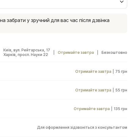
 забрати у зручний для вас час після дзвінка
Київ, вул. Рейтарська, 17
|
Отримайте завтра
|
Безкоштовно
Харків, просп. Науки 22
Отримайте завтра
|
75 грн
Отримайте завтра
|
55 грн
Отримайте завтра
|
135 грн
Для оформлення зідзвоніться з консультантом