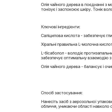
Олія чайного дерева в поєднанні з 
тонізує і заспокоює шкіру. Тонік в
Ключові інгредієнти:
Саліцилова кислота - забезпечує гл
Хіральні правильна L-молочна кисло
L-бісаболол - володіє протизапальн
забезпечує оптимальну взаємодію з 
Олія чайного дерева - балансує і оч
Спосіб застосування:
Нанесіть засіб з аерозольної упаков
обличчя, уникаючи області навколо 