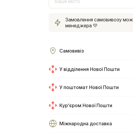
Ваше місто
Замовлення самовивозу можна
менеджера 💛
Самовивіз
У відділення Нової Пошти
У поштомат Нової Пошти
Курʼєром Нової Пошти
Міжнародна доставка