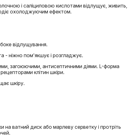
молочною і саліциловою кислотами відлущує, живить,
олодіє охолоджуючим ефектом.
ибоке відлущування.
та - ніжно пом'якшує і розгладжує.
ими, загоюючими, антисептичними діями. L-форма
рецепторами клітин шкіри.
ищає шкіру.
ки на ватний диск або марлеву серветку і протріть
очей.