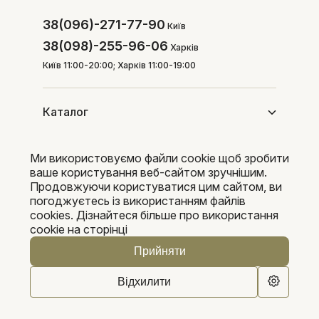
38(096)-271-77-90
Київ
38(098)-255-96-06
Харків
Київ 11:00-20:00; Харків 11:00-19:00
Каталог
Ми використовуємо файли cookie щоб зробити
Покупцям
ваше користування веб-сайтом зручнішим.
Продовжуючи користуватися цим сайтом, ви
погоджуєтесь із використанням файлів
cookies. Дізнайтеся більше про використання
Pleka 2016-2026
cookie на сторінці
Прийняти
Відхилити
0
0
В кошик
Каталог
Пошук
Кошик
Обране
Кабінет