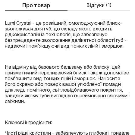
Про товар
Відгуки (1)
Lumi Crystal - це розкішний, омолоджуючий блиск-
зволожувач для губ, до складу якого входить
рідкокристалічна технологія, що забезпечує
безпрецеденте зволоження делікатної області губ -
надаючи і пом'якшуючи вид тонких ліній і зморшок.
На відміну від базового бальзаму або блиску, цей
призматичний переливаючий блиск також допомагає
пом'якшити вид тонких ліній і зморшок. Наносите
його окремо або поверх вашої улюбленої помади
для ледь помітного, світловідбиваючого покриття,
завдяки якому губи виглядають неймовірно сяючими і
свіжими.
Ключові інгредієнти:
Чисті рідкі кристали - забезпечують глибоке і тривале