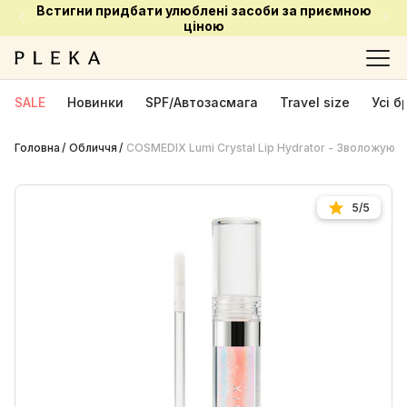
Встигни придбати улюблені засоби за приємною
ціною
SALE
Новинки
SPF/Автозасмага
Travel size
Усі 
Головна
Обличчя
COSMEDIX Lumi Crystal Lip Hydrator - Зволожуючи
5/5