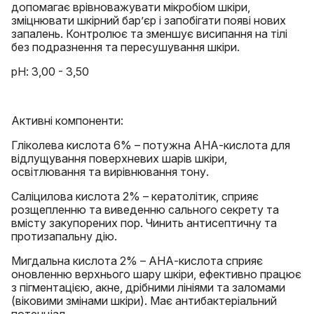
допомагає врівноважувати мікробіом шкіри,
зміцнювати шкірний бар’єр і запобігати появі нових
запалень. Контролює та зменшує висипання на тілі
без подразнення та пересушування шкіри.
рН: 3,00 - 3,50
Активні компоненти:
Гліколева кислота 6% – потужна АНА-кислота для
відлущування поверхневих шарів шкіри,
освітлювання та вирівнювання тону.
Саліцилова кислота 2% – кератолітик, сприяє
розщепленню та виведенню сального секрету та
вмісту закупорених пор. Чинить антисептичну та
протизапальну дію.
Мигдальна кислота 2% – АНА-кислота сприяє
оновленню верхнього шару шкіри, ефективно працює
з пігментацією, акне, дрібними лініями та заломами
(віковими змінами шкіри). Має антибактеріальний
потенціал.