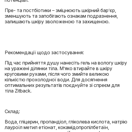
Пре- та постбіотики – зміцнюють шкірний бар’єр,
зменшують та запобігають ознакам подразнення,
залишають шкіру зволоженою та захищеною.
Рекомендації щодо застосування:
Під час прийняття душу нанесіть гель на вологу шкіру
на уражені ділянки тіла. М’яко втирайте в шкіру
круговими рухами, після чого змийте великою
кількістю прохолодної води. Для досягнення
оптимальних результатів поєднуйте зі спреєм для
тіла Zitback.
Cклад:
Вода, гліцерин, пропандіол, гліколева кислота, натрію
лауроїл метил етіонат, кокамідопропілбетаїн,