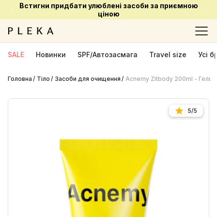
Встигни придбати улюблені засоби за приємною
ціною
SALE
Новинки
SPF/Автозасмага
Travel size
Усі 
Головна
Тіло
Засоби для очищення
Acnemy Zitbody 200ml - Гель-
5/5