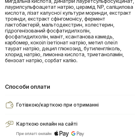
мигдальна кислота, динатрій лауретсульфосукцинат,
лаурилсульфоацетат натрію, церамід NP, саліцилова
кислота, лізат калусної культури моринди, екстракт
троянди, екстракт сфінгомонісу, фермент
лактобактерій, мальтодекстрин, холестерин,
гідрогенізований фосфатидилхолін,
фосфатидилхолін, маніт, ксантанова камедь,
карбомер, кокоіл ізетіонат натрію, метил олеїл
таурат натрію, децил глюкозид, бутиленгліколь,
хлорид натрію, лимонна кислота, триетаноламін,
бензоат натрію, сорбат калію.
Способи оплати
Готівкою/карткою при отриманні
Карткою онлайн на сайті
При оплаті онлайн