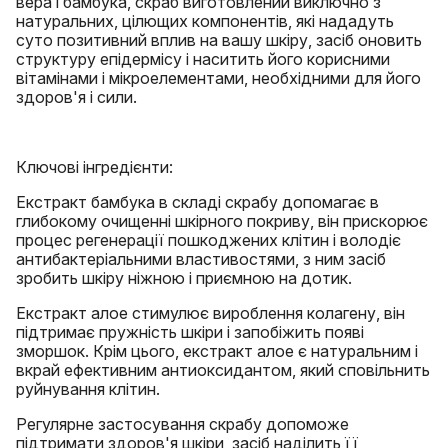
вера і бамбука, скраб виготовлений виключно з
натуральних, цілющих компонентів, які нададуть
суто позитивний вплив на вашу шкіру, засіб оновить
структуру епідермісу і наситить його корисними
вітамінами і мікроелементами, необхідними для його
здоров'я і сили.
Ключові інгредієнти:
Екстракт бамбука в складі скрабу допомагає в
глибокому очищенні шкірного покриву, він прискорює
процес регенерації пошкоджених клітин і володіє
антибактеріальними властивостями, з ним засіб
зробить шкіру ніжною і приємною на дотик.
Екстракт алое стимулює вироблення колагену, він
підтримає пружність шкіри і запобіжить появі
зморшок. Крім цього, екстракт алое є натуральним і
вкрай ефективним антиоксидантом, який сповільнить
руйнування клітин.
Регулярне застосування скрабу допоможе
підтримати здоров'я шкіри, засіб наділить її