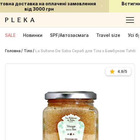
Встигни придбати улюблені засоби за приємною
ціною
SALE
Новинки
SPF/Автозасмага
Travel size
Усі 
Головна
Тіло
La Sultanе De Saba Скраб для Тіла з Бамбуком Tahitia
4.9/5