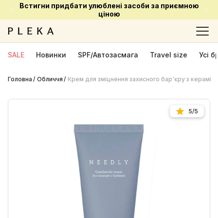
Встигни придбати улюблені засоби за приємною
ціною
SALE
Новинки
SPF/Автозасмага
Travel size
Усі 
Головна
Обличчя
Крем для зміцнення захисного бар'єру з керамід
5/5