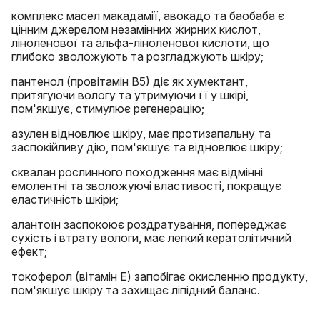
комплекс масел макадамії, авокадо та баобаба є
цінним джерелом незамінних жирних кислот,
ліноленової та альфа-ліноленової кислоти, що
глибоко зволожують та розгладжують шкіру;
пантенол (провітамін В5) діє як хумектант,
притягуючи вологу та утримуючи її у шкірі,
пом'якшує, стимулює регенерацію;
азулен відновлює шкіру, має протизапальну та
заспокійливу дію, пом'якшує та відновлює шкіру;
сквалан рослинного походження має відмінні
емолентні та зволожуючі властивості, покращує
еластичність шкіри;
алантоїн заспокоює роздратування, попереджає
сухість і втрату вологи, має легкий кератолітичний
ефект;
токоферол (вітамін Е) запобігає окисленню продукту,
пом'якшує шкіру та захищає ліпідний баланс.