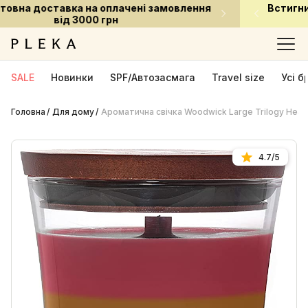
Встигни придбати улюблені засоби за приємною
ціною
SALE
Новинки
SPF/Автозасмага
Travel size
Усі 
Головна
Для дому
Ароматична свічка Woodwick Large Trilogy Heart
4.7/5