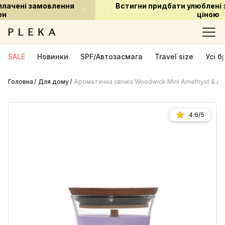
Встигни придбати улюблені засоби за приємною
ціною
SALE
Новинки
SPF/Автозасмага
Travel size
Усі 
Головна
Для дому
Ароматична свічка Woodwick Mini Amethyst & Am
4.6/5