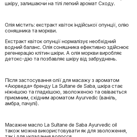
шкіру, залишаючи на тілі легкий аромат Сходу.
Олія містить: екстракт квіток індійської опунції, олію
соняшника та моркви.
Екстракт квіток опунції нормалізує необхідний
водний баланс. Олія соняшника ефективно здійснює
регенерацію клітин шкіри. А олія моркви виробляє
детокс-дію та позбавляє шкіру від забруднень.
Після застосування олії для масажу з ароматом
«Аюрведа» бренду La Sultane de Saba, шкіра стає
ніжнішою та гладкішою, зволоженою та овівається
приємним, східним ароматом Ayurvedic (ваніль,
амбра, пачулі).
Масажне масло La Sultane de Saba Ayurvedic oil
також можна використовувати як для зволоження,
так і для укладання волосся.