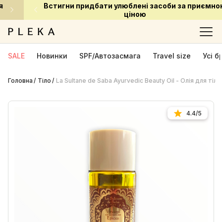
Встигни придбати улюблені засоби за приємною
ціною
SALE
Новинки
SPF/Автозасмага
Travel size
Усі 
Головна
Тіло
La Sultane de Saba Ayurvedic Beauty Oil - Олія для тіла
4.4/5