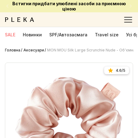
Встигни придбати улюблені засоби за приємною
ціною
SALE
Новинки
SPF/Автозасмага
Travel size
Усі 
Головна
Аксесуари
MON MOU Silk Large Scrunchie Nude - Об'ємна 
4.6/5