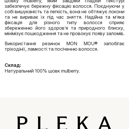
шовку mulberry, який завдяки гладкій текстурі
забезпечує бережну фіксацію волосся. Поєднуючи у
собі вишуканість та легкість, вона не обтяжує локони
та не вириває їх під час зняття. Надійна та м’яка
фіксація для різного типу волосся сприяє
збереженню його здоров’я та природного блиску,
мінімізує пошкодження та не провокує появу заломів.
Використання резинок MON MOU® запобігає
тріходінії, ламкості та посіченню волосся.
Склад:
Натуральний 100% шовк mulberry.