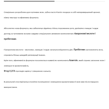
Спеціально розроблена для чутливих ясен, зубна паста Marvis поєднує в собі неперевершений аромат,
ніжну текстуру та ефективну формулу.
Абсолютно нова формула, яка забезпечує відмінну гігієну порожнини рота, делікатно очищає і надає
догляд за чутливими яснами завдяки спеціальним активним компонентам:
гіалуронової кислоти і
пребіотикам
.
Гіалуронова кислота - зволожує, захищає і надає загальнозміцнюючу дію.
Пребіотики
заспокоюють ясна,
сприяють більш швидкій регенерації тканин.
Крім того, ефективність формули посилюється наявністю компонента
Алантоїн
, який сприяє загоєнню ясен і
зменшує їх кровоточивість.
Фтор 0,25%
протидіє карієсу і утворенню нальоту.
В результаті спостерігається помітне полегшення і зменшення кровоточивості ясен вже після першого
використання.