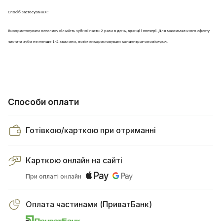
Спосіб застосування :
Використовувати невелику кількість зубної пасти 2 рази в день, вранці і ввечері. Для максимального ефекту
чистити зуби не менше 1-2 хвилини, потім використовувати концентрат-ополіскувач.
Способи оплати
Готівкою/карткою при отриманні
Карткою онлайн на сайті
При оплаті онлайн
Оплата частинами (ПриватБанк)