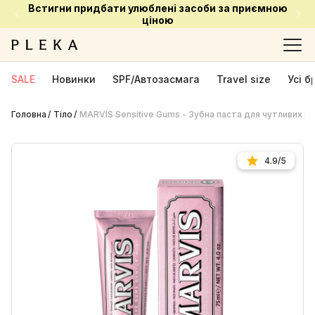
Встигни придбати улюблені засоби за приємною
ціною
SALE
Новинки
SPF/Автозасмага
Travel size
Усі 
Головна
Тіло
MARVIS Sensitive Gums - Зубна паста для чутливих я
4.9/5